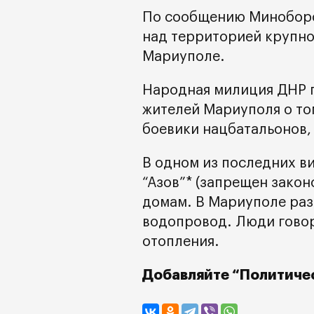
По сообщению Миноборо
над территорией крупн
Мариуполе.
Народная милиция ДНР 
жителей Мариуполя о том
боевики нацбатальонов,
В одном из последних в
“Азов”* (запрещен зако
домам. В Мариуполе раз
водопровод. Люди говор
отопления.
Добавляйте “Политичес