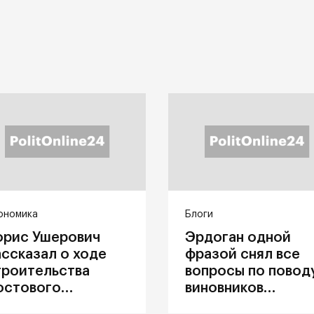
ономика
Блоги
орис Ушерович
Эрдоган одной
ассказал о ходе
фразой снял все
троительства
вопросы по повод
остового
виновников
ерехода на
катастрофы в