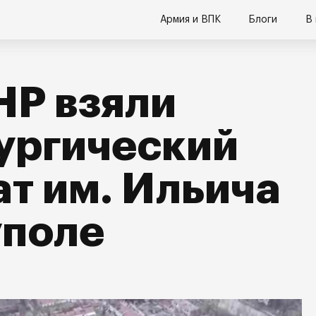
Армия и ВПК
Блоги
В
НР взяли
ургический
т им. Ильича
уполе