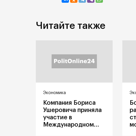
Читайте также
Экономика
Эк
Компания Бориса
Б
Ушеровича приняла
р
участие в
с
Международном
м
железнодорожном
п