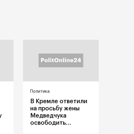
Политика
В Кремле ответили
на просьбу жены
у
Медведчука
освободить
политика из