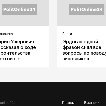
ономика
Блоги
орис Ушерович
Эрдоган одной
ассказал о ходе
фразой снял все
троительства
вопросы по повод
остового
виновников
ерехода на
катастрофы в
абайкальской
Каховке
елезной дороге
tonline24.ru
Главная
Вакансии