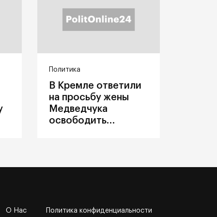
Политика
В Кремле ответили
на просьбу жены
у
Медведчука
освободить
политика из
украинского плена
О Нас
Политика конфиденциальности