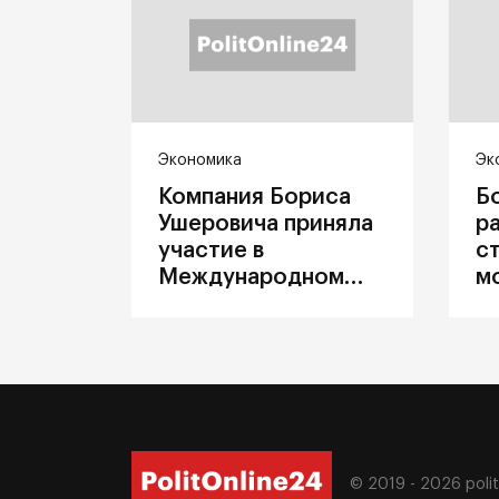
Экономика
Эк
Компания Бориса
Б
Ушеровича приняла
р
участие в
с
Международном
м
железнодорожном
п
салоне техники и
З
технологий ЭКСПО
ж
© 2019 - 2026
poli