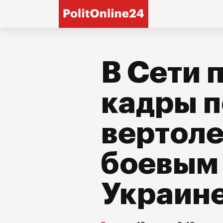
В Сети 
кадры п
вертоле
боевым
Украин