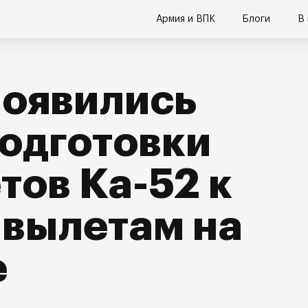
Армия и ВПК
Блоги
В
появились
одготовки
тов Ка-52 к
 вылетам на
е