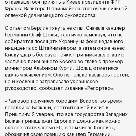
отказавшегося принять в Киеве президента ФРГ
Франка-Вальтера Штайнмайера стал очень сильной
оплеухой для немецкого руководства.
С ответом Берлин тянуть не стал. Сначала канцлер
Германии Олаф Шольц тактично намекнул, что не
собирается посещать Украину на фоне недавнего
инцидента со Штайнмайером, а затем он же нанес
Киеву удар в болевую точку. Принимая делегацию
частично признанного Косова во главе с премьер-
министром Альбином Курти, Шольц отметился
важным заявлением. Оно не только касалось гостей,
но и косвенно затрагивало украинское
руководство, сообщает издание «Репортер».
«Разговор получился хорошим. Вскоре, во время
поездки на Балканы, состоится мой визит в
Приштину. Я уверен, что все государства Западных
Балкан принадлежат Европе и должны как можно
скорее стать частью ЕС, в том числе Косово», –
обозначил свою позицию канцлер Германии.