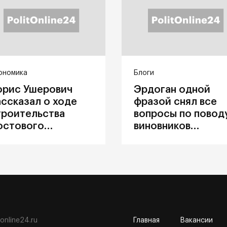
ономика
Блоги
орис Ушерович
Эрдоган одной
ассказал о ходе
фразой снял все
троительства
вопросы по повод
остового
виновников
ерехода на
катастрофы в
абайкальской
Каховке
елезной дороге
tonline24.ru
Главная
Вакансии