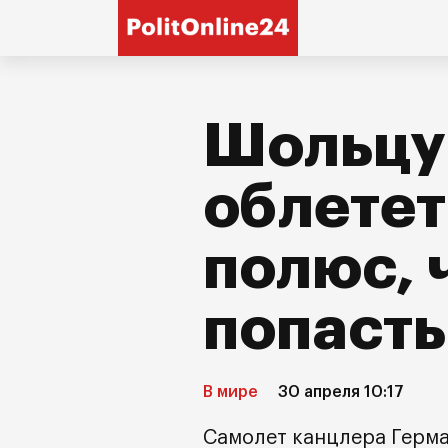
Шольцу
облете
полюс, 
попасть
В мире
30 апреля 10:17
Самолет канцлера Герм