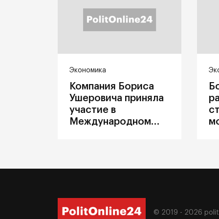
Экономика
Эк
Компания Бориса
Б
Ушеровича приняла
р
участие в
с
Международном
м
железнодорожном
п
салоне техники и
З
технологий ЭКСПО
ж
© 2019 - 2026
poli