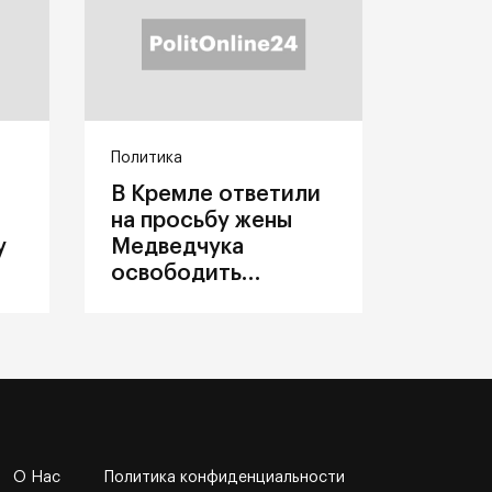
Политика
В Кремле ответили
на просьбу жены
у
Медведчука
освободить
политика из
украинского плена
О Нас
Политика конфиденциальности