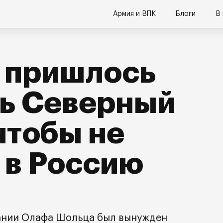
Армия и ВПК
Блоги
В
 пришлось
ть Северный
чтобы не
 в Россию
ании Олафа Шольца был вынужден