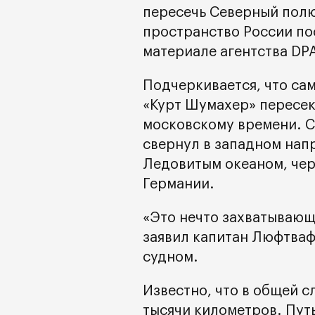
пересечь Северный полю
пространство России пос
материале агентства DP
Подчеркивается, что са
«Курт Шумахер» пересек
московскому времени. С
свернул в западном нап
Ледовитым океаном, чер
Германии.
«Это нечто захватывающ
заявил капитан Люфтва
судном.
Известно, что в общей 
тысячи километров. Путь