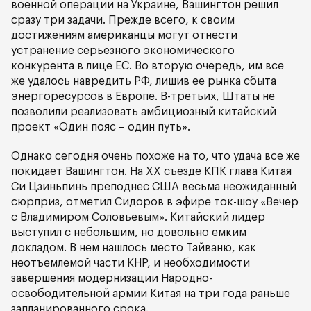
военной операции на Украине, Вашингтон решил
сразу три задачи. Прежде всего, к своим
достижениям американцы могут отнести
устранение серьезного экономического
конкурента в лице ЕС. Во вторую очередь, им все
же удалось навредить РФ, лишив ее рынка сбыта
энергоресурсов в Европе. В-третьих, Штаты не
позволили реализовать амбициозный китайский
проект «Один пояс – один путь».
Однако сегодня очень похоже на то, что удача все же
покидает Вашингтон. На ХХ съезде КПК глава Китая
Си Цзиньпинь преподнес США весьма неожиданный
сюрприз, отметил Сидоров в эфире ток-шоу «Вечер
с Владимиром Соловьевым». Китайский лидер
выступил с небольшим, но довольно емким
докладом. В нем нашлось место Тайваню, как
неотъемлемой части КНР, и необходимости
завершения модернизации Народно-
освободительной армии Китая на три года раньше
запланированного срока.