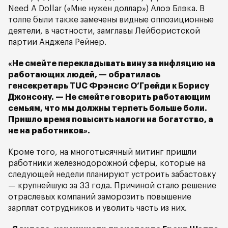
Need A Dollar («Мне нужен доллар») Алоэ Блэка. В
толпе были также замечены видные оппозиционные
деятели, в частности, замглавы Лейбористской
партии Анджела Рейнер.
«Не смейте перекладывать вину за инфляцию на
работающих людей, — обратилась
генсекретарь TUC Фрэнсис О’Грейди к Борису
Джонсону. — Не смейте говорить работающим
семьям, что мы должны терпеть больше боли.
Пришло время повысить налоги на богатство, а
не на работников».
Кроме того, на многотысячный митинг пришли
работники железнодорожной сферы, которые на
следующей недели планируют устроить забастовку
— крупнейшую за 33 года. Причиной стало решение
отраслевых компаний заморозить повышение
зарплат сотрудников и уволить часть из них.