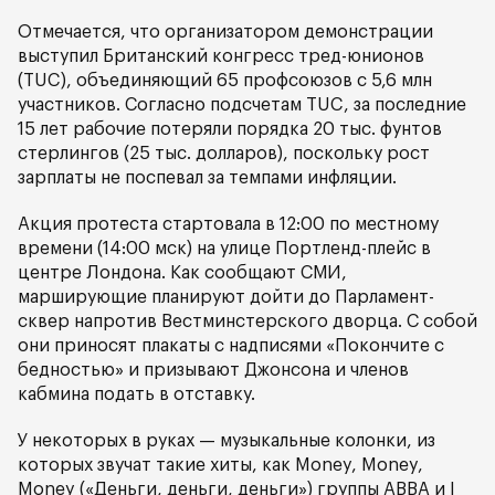
Отмечается, что организатором демонстрации
выступил Британский конгресс тред-юнионов
(TUC), объединяющий 65 профсоюзов с 5,6 млн
участников. Согласно подсчетам TUC, за последние
15 лет рабочие потеряли порядка 20 тыс. фунтов
стерлингов (25 тыс. долларов), поскольку рост
зарплаты не поспевал за темпами инфляции.
Акция протеста стартовала в 12:00 по местному
времени (14:00 мск) на улице Портленд-плейс в
центре Лондона. Как сообщают СМИ,
марширующие планируют дойти до Парламент-
сквер напротив Вестминстерского дворца. С собой
они приносят плакаты с надписями «Покончите с
бедностью» и призывают Джонсона и членов
кабмина подать в отставку.
У некоторых в руках — музыкальные колонки, из
которых звучат такие хиты, как Money, Money,
Money («Деньги, деньги, деньги») группы ABBA и I