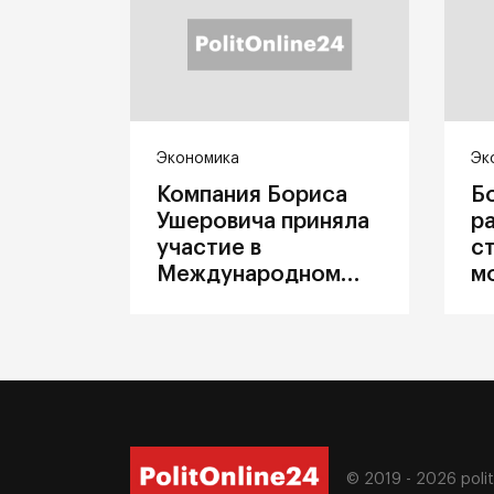
Экономика
Эк
Компания Бориса
Б
Ушеровича приняла
р
участие в
с
Международном
м
железнодорожном
п
салоне техники и
З
технологий ЭКСПО
ж
© 2019 - 2026
poli