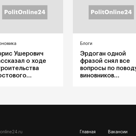
ономика
Блоги
орис Ушерович
Эрдоган одной
ассказал о ходе
фразой снял все
троительства
вопросы по повод
остового
виновников
ерехода на
катастрофы в
абайкальской
Каховке
елезной дороге
tonline24.ru
Главная
Вакансии