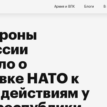
Армия и ВПК
Блоги
В
роны
ссии
ло о
вке НАТО к
действиям у