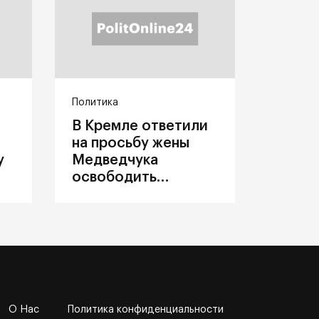
Политика
В Кремле ответили
на просьбу жены
у
Медведчука
освободить
политика из
украинского плена
О Нас
Политика конфиденциальности