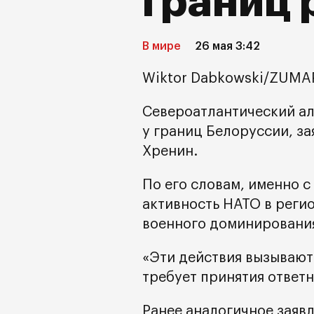
границ 
В мире
26 мая 3:42
Wiktor Dabkowski/ZUMAP
Североатлантический ал
у границ Белоруссии, з
Хренин.
По его словам, именно с
активность НАТО в реги
военного доминирования
«Эти действия вызывают 
требует принятия ответн
Ранее аналогичное заяв