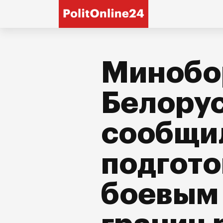
Минобо
Белору
сообщи
подгото
боевым 