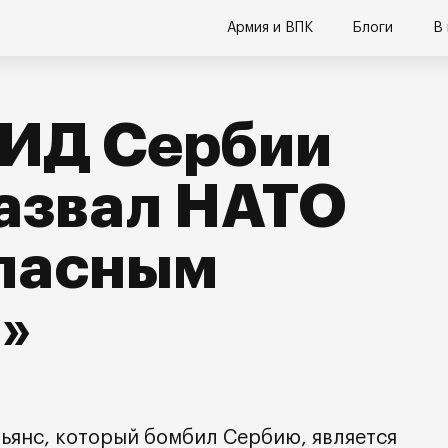
Армия и ВПК
Блоги
В
МИД Сербии
азвал НАТО
опасным
»
ьянс, который бомбил Сербию, является