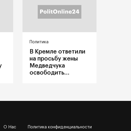
Политика
В Кремле ответили
на просьбу жены
у
Медведчука
освободить
политика из
украинского плена
О Нас
Политика конфиденциальности