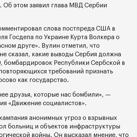
. Об этом заявил глава МВД Сербии
омментировал слова постпреда США в
ля Госдепа по Украине Курта Волкера о
асном друге». Вулин отметил, что
не сказал, какие выводы Сербия должна
О, бомбардировок Республики Сербской в
 повторяющихся требований признать
сово как государство.
нее друзья, которые нас бомбили», —
тия «Движение социалистов».
 кампания анонимных угроз о взрывных
кол больниц и объектов инфраструктуры
огической войны. Он высказал мнение, что