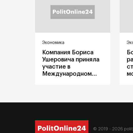
Экономика
Эк
Компания Бориса
Б
Ушеровича приняла
р
участие в
с
Международном
м
железнодорожном
п
салоне техники и
З
технологий ЭКСПО
ж
© 2019 - 2026
poli