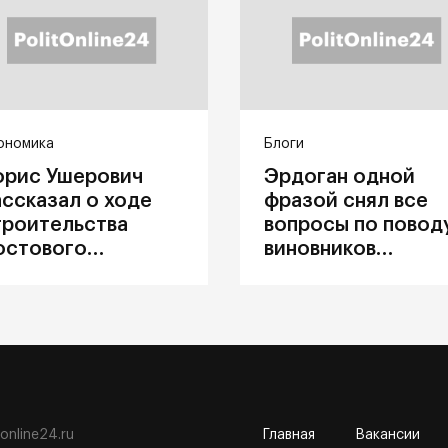
ономика
Блоги
орис Ушерович
Эрдоган одной
ассказал о ходе
фразой снял все
троительства
вопросы по повод
остового
виновников
ерехода на
катастрофы в
абайкальской
Каховке
елезной дороге
tonline24.ru
Главная
Вакансии