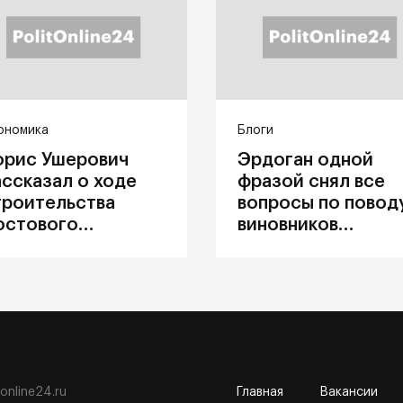
ономика
Блоги
орис Ушерович
Эрдоган одной
ассказал о ходе
фразой снял все
троительства
вопросы по повод
остового
виновников
ерехода на
катастрофы в
абайкальской
Каховке
елезной дороге
tonline24.ru
Главная
Вакансии