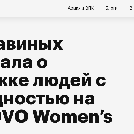
Армия и ВПК
Блоги
В
авиных
ала о
жке людей с
дностью на
VO Women’s