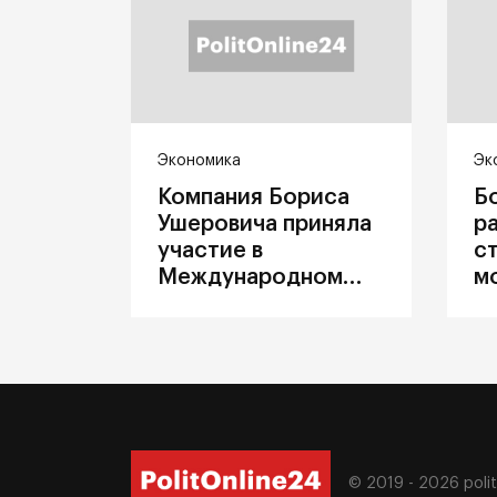
Экономика
Эк
Компания Бориса
Б
Ушеровича приняла
р
участие в
с
Международном
м
железнодорожном
п
салоне техники и
З
технологий ЭКСПО
ж
© 2019 - 2026
poli