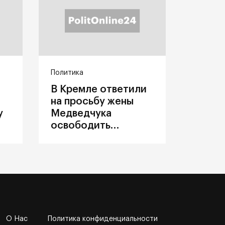
Политика
В Кремле ответили
на просьбу жены
у
Медведчука
освободить
политика из
украинского плена
О Нас
Политика конфиденциальности