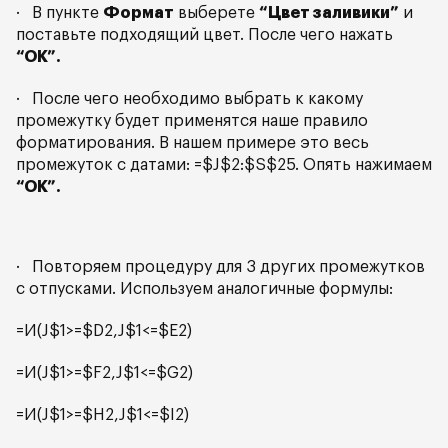
· В пункте
Формат
выберете
“Цвет заливики”
и
поставьте подходящий цвет. После чего нажать
“ОК”.
· После чего необходимо выбрать к какому
промежутку будет применятся наше правило
форматирования. В нашем примере это весь
промежуток с датами: =$J$2:$S$25. Опять нажимаем
“ОК”.
· Повторяем процедуру для 3 других промежутков
с отпусками. Используем аналогичные формулы:
=И(J$1>=$D2,J$1<=$E2)
=И(J$1>=$F2,J$1<=$G2)
=И(J$1>=$H2,J$1<=$I2)