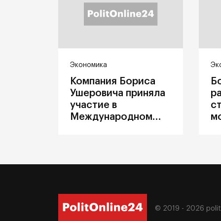
Экономика
Эк
Компания Бориса
Б
Ушеровича приняла
р
участие в
с
Международном
м
железнодорожном
п
салоне техники и
З
технологий ЭКСПО
ж
© 2019 - 2026
poli