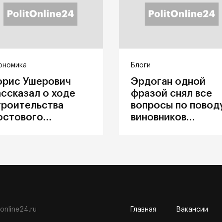
ономика
Блоги
орис Ушерович
Эрдоган одной
ассказал о ходе
фразой снял все
троительства
вопросы по повод
остового
виновников
ерехода на
катастрофы в
абайкальской
Каховке
елезной дороге
tonline24.ru
Главная
Вакансии