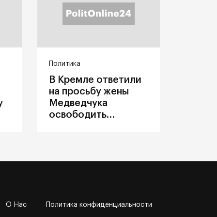
Политика
В Кремле ответили
на просьбу жены
у
Медведчука
освободить
политика из
украинского плена
О Нас
Политика конфиденциальности