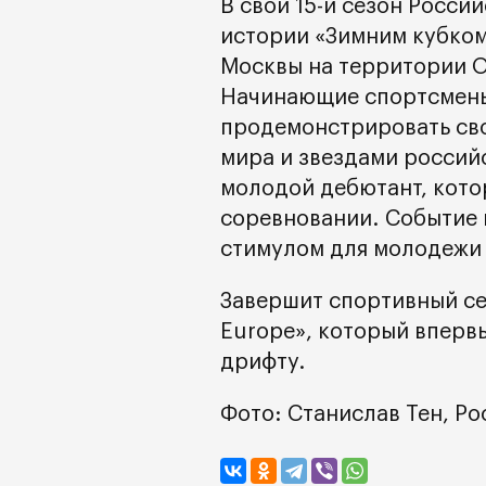
В свой 15-й сезон Росси
истории «Зимним кубком
Москвы на территории 
Начинающие спортсмены
продемонстрировать сво
мира и звездами россий
молодой дебютант, котор
соревновании. Событие 
стимулом для молодежи 
Завершит спортивный се
Europe», который впервы
дрифту.
Фото: Станислав Тен, Р