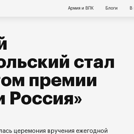
Армия и ВПК
Блоги
В
й
льский стал
том премии
и Россия»
ялась церемония вручения ежегодной