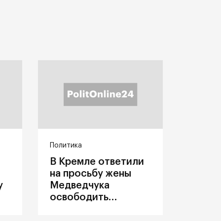
Политика
В Кремле ответили
на просьбу жены
у
Медведчука
освободить
политика из