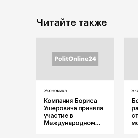
Читайте также
Экономика
Эк
Компания Бориса
Б
Ушеровича приняла
р
участие в
с
Международном
м
железнодорожном
п