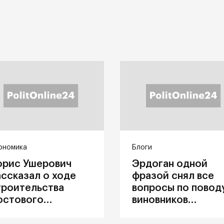
ономика
Блоги
орис Ушерович
Эрдоган одной
ассказал о ходе
фразой снял все
троительства
вопросы по повод
остового
виновников
ерехода на
катастрофы в