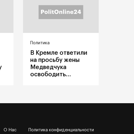
Политика
В Кремле ответили
на просьбу жены
у
Медведчука
освободить
политика из
украинского плена
О Нас
Политика конфиденциальности