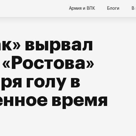
Армия и ВПК
Блоги
В
к» вырвал
 «Ростова»
ря голу в
енное время