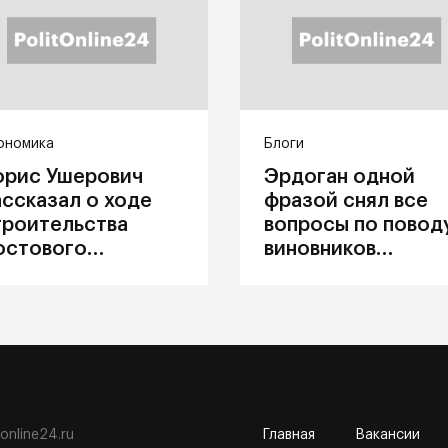
ономика
Блоги
орис Ушерович
Эрдоган одной
ассказал о ходе
фразой снял все
троительства
вопросы по повод
остового
виновников
ерехода на
катастрофы в
абайкальской
Каховке
елезной дороге
tonline24.ru
Главная
Вакансии