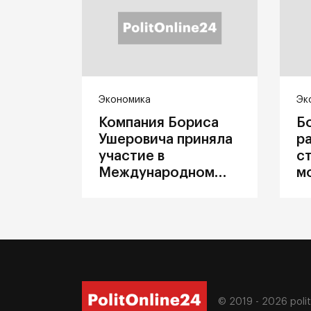
Экономика
Эк
Компания Бориса
Б
Ушеровича приняла
р
участие в
с
Международном
м
железнодорожном
п
салоне техники и
З
технологий ЭКСПО
ж
© 2019 - 2026
poli