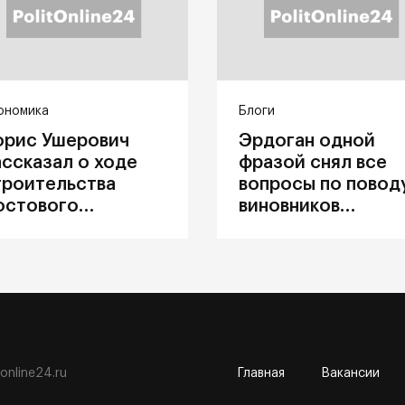
ономика
Блоги
орис Ушерович
Эрдоган одной
ассказал о ходе
фразой снял все
троительства
вопросы по повод
остового
виновников
ерехода на
катастрофы в
абайкальской
Каховке
елезной дороге
tonline24.ru
Главная
Вакансии