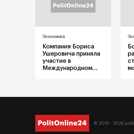
Экономика
Эк
Компания Бориса
Б
Ушеровича приняла
р
участие в
с
Международном
м
железнодорожном
п
салоне техники и
З
технологий ЭКСПО
ж
© 2019 - 2026
poli