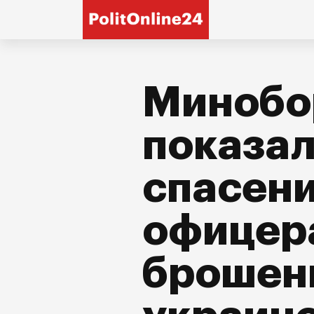
Минобо
показал
спасени
офицера
брошен