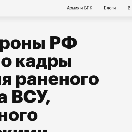
Армия и ВПК
Блоги
В
роны РФ
о кадры
я раненого
 ВСУ,
ного