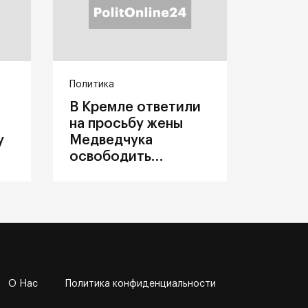
Политика
В Кремле ответили
на просьбу жены
у
Медведчука
освободить
политика из
украинского плена
О Нас
Политика конфиденциальности