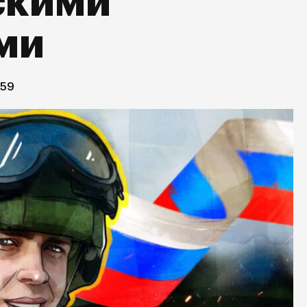
скими
ми
:59