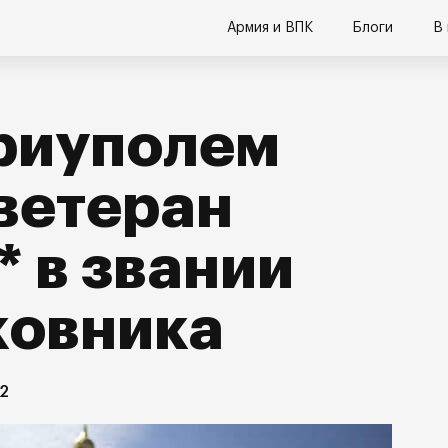
Армия и ВПК
Блоги
В
риуполем
ветеран
* в звании
ковника
22