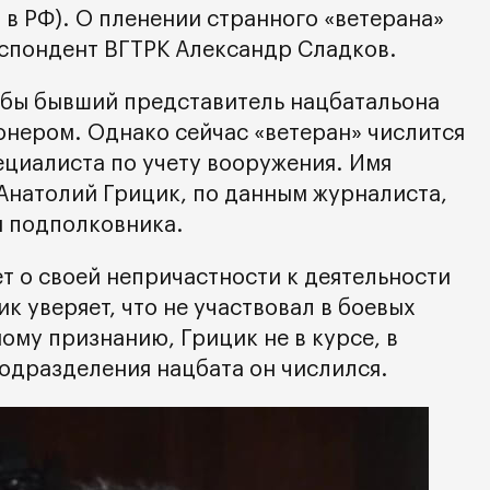
 в РФ). О пленении странного «ветерана»
спондент ВГТРК Александр Сладков.
обы бывший представитель нацбатальона
онером. Однако сейчас «ветеран» числится
пециалиста по учету вооружения. Имя
Анатолий Грицик, по данным журналиста,
я подполковника.
т о своей непричастности к деятельности
к уверяет, что не участвовал в боевых
ому признанию, Грицик не в курсе, в
подразделения нацбата он числился.