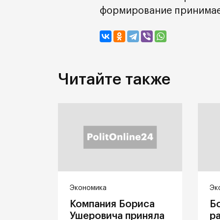
формирование принимает
Читайте также
Экономика
Эк
Компания Бориса
Б
Ушеровича приняла
р