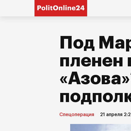
Под Ма
пленен 
«Азова»
подпол
Спецоперация
21 апреля 2: