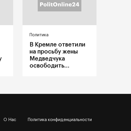
Политика
В Кремле ответили
на просьбу жены
у
Медведчука
освободить
политика из
украинского плена
О Нас
Политика конфиденциальности