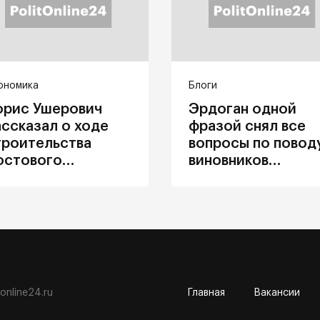
ономика
Блоги
орис Ушерович
Эрдоган одной
ассказал о ходе
фразой снял все
троительства
вопросы по повод
остового
виновников
ерехода на
катастрофы в
абайкальской
Каховке
елезной дороге
tonline24.ru
Главная
Вакансии