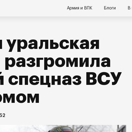
Армия и ВПК
Блоги
В
 уральская
 разгромила
 спецназ ВСУ
юмом
:52