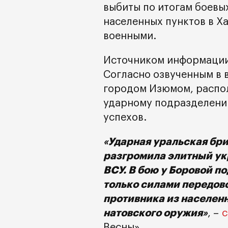
выбиты по итогам боевы
населенных пунктов в Х
военными.
Источником информации
Согласно озвученным в в
городом Изюмом, распо
ударному подразделению
успехов.
«Ударная уральская бри
разгромила элитный ук
ВСУ. В бою у Боровой 
только силами передов
противника из населенн
натовского оружия»
, –
с
Весны».