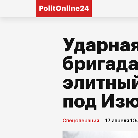
Ударная
бригада
элитный
под Из
Спецоперация
17 апреля 10