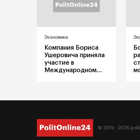
Экономика
Эк
Компания Бориса
Б
Ушеровича приняла
р
участие в
с
Международном
м
железнодорожном
п
салоне техники и
З
технологий ЭКСПО
ж
© 2019 - 2026
poli