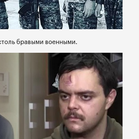
 столь бравыми военными.