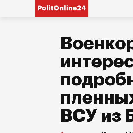
Военкор
интере
подробн
пленны
ВСУ из 