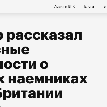
Армия и ВПК
Блоги
В
 рассказал
сные
ости о
х наемниках
Британии