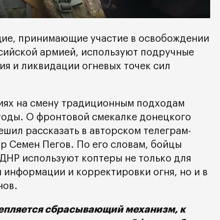
ие, принимающие участие в освобождении
сийской армией, используют подручные
ия и ликвидации огневых точек сил
иях на смену традиционным подходам
оды. О фронтовой смекалке донецкого
ешил рассказать в авторском телеграм-
р Семен Пегов. По его словам, бойцы
НР используют коптеры не только для
 информации и корректировки огня, но и в
нов.
епляется сбрасывающий механизм, к