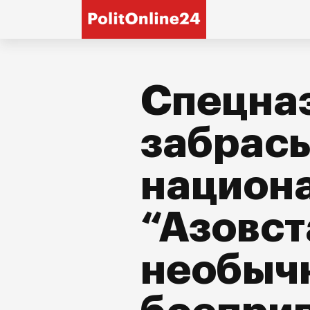
Спецна
забрас
национа
“Азовст
необыч