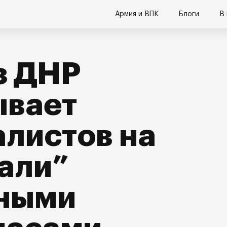
Армия и ВПК
Блоги
В
з ДНР
ывает
листов на
али”
ными