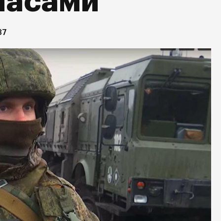
пасами
37