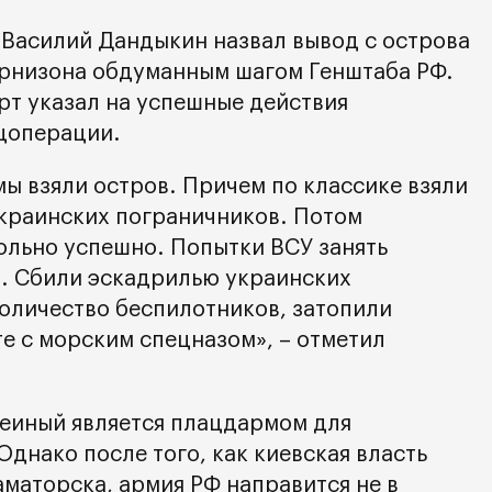
е Василий Дандыкин назвал вывод с острова
арнизона обдуманным шагом Генштаба РФ.
рт указал на успешные действия
цоперации.
мы взяли остров. Причем по классике взяли
украинских пограничников. Потом
ольно успешно. Попытки ВСУ занять
. Сбили эскадрилью украинских
количество беспилотников, затопили
е с морским спецназом», – отметил
меиный является плацдармом для
Однако после того, как киевская власть
аматорска, армия РФ направится не в