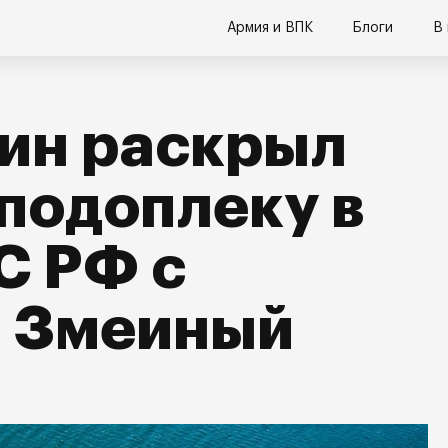
Армия и ВПК
Блоги
В
ин раскрыл
подоплеку в
С РФ с
а Змеиный