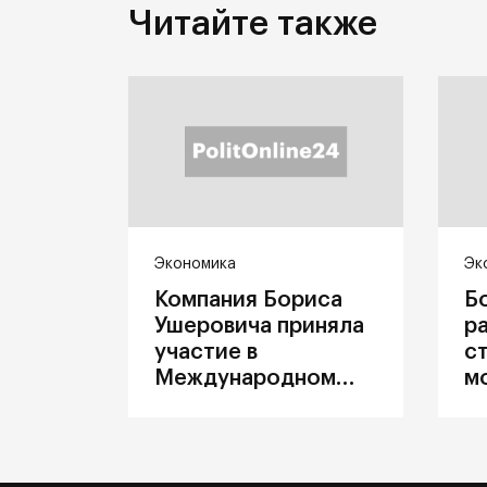
Читайте также
Экономика
Эк
Компания Бориса
Б
Ушеровича приняла
р
участие в
с
Международном
м
железнодорожном
п
салоне техники и
З
технологий ЭКСПО
ж