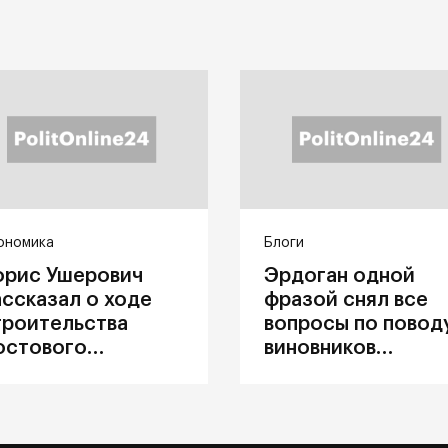
ономика
Блоги
орис Ушерович
Эрдоган одной
ассказал о ходе
фразой снял все
троительства
вопросы по повод
остового
виновников
ерехода на
катастрофы в
абайкальской
Каховке
елезной дороге