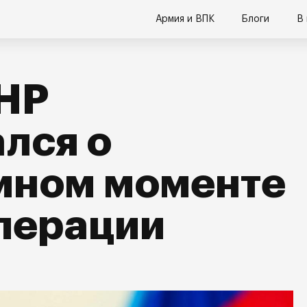
Армия и ВПК
Блоги
В
ЛНР
лся о
мном моменте
перации