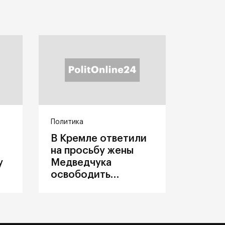
Политика
В Кремле ответили
на просьбу жены
у
Медведчука
освободить
политика из
украинского плена