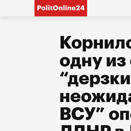
Корнило
одну из
“дерзки
неожид
ВСУ” оп