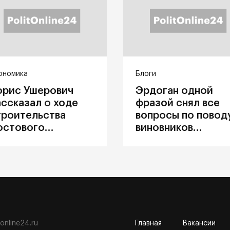
ономика
Блоги
орис Ушерович
Эрдоган одной
ассказал о ходе
фразой снял все
троительства
вопросы по повод
остового
виновников
ерехода на
катастрофы в
абайкальской
Каховке
елезной дороге
tonline24.ru
Главная
Вакансии