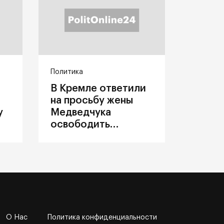
Политика
В Кремле ответили
на просьбу жены
у
Медведчука
освободить
политика из
украинского плена
О Нас
Политика конфиденциальности