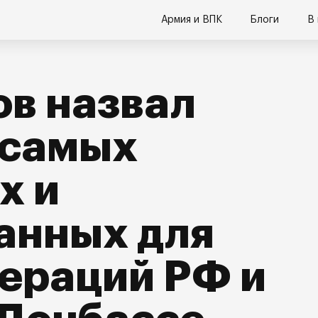
Армия и ВПК
Блоги
В
в назвал
 самых
х и
анных для
ераций РФ и