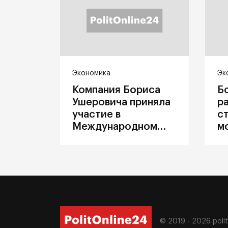
Экономика
Эк
Компания Бориса
Б
Ушеровича приняла
р
участие в
с
Международном
м
железнодорожном
п
салоне техники и
З
технологий ЭКСПО
ж
© 2019 - 2026
poli