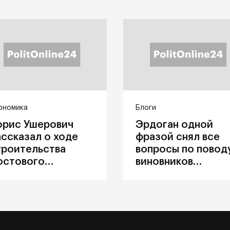
ономика
Блоги
орис Ушерович
Эрдоган одной
ассказал о ходе
фразой снял все
троительства
вопросы по повод
остового
виновников
ерехода на
катастрофы в
абайкальской
Каховке
елезной дороге