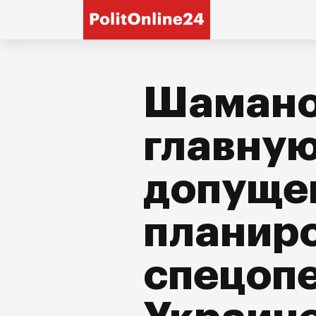
Шамано
главную
допуще
планир
спецопе