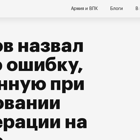
Армия и ВПК
Блоги
В
в назвал
 ошибку,
нную при
овании
рации на