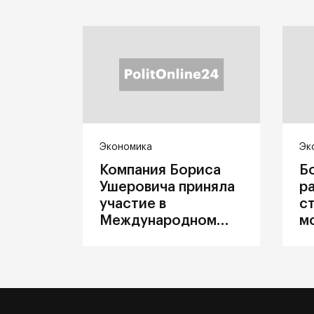
Экономика
Эк
Компания Бориса
Б
Ушеровича приняла
р
участие в
с
Международном
м
железнодорожном
п
салоне техники и
З
технологий ЭКСПО
ж