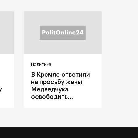
Политика
В Кремле ответили
на просьбу жены
у
Медведчука
освободить
политика из
украинского плена