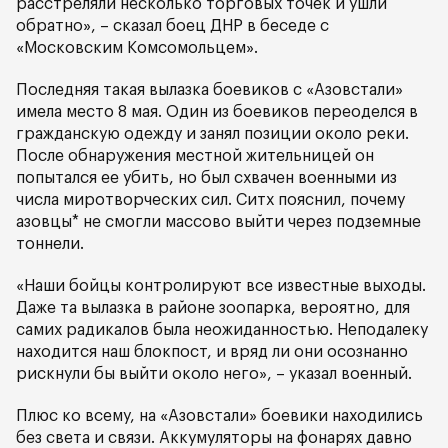
расстреляли несколько торговых точек и ушли
обратно», – сказал боец ДНР в беседе с
«Московским Комсомольцем».
Последняя такая вылазка боевиков с «Азовстали»
имела место 8 мая. Один из боевиков переоделся в
гражданскую одежду и занял позиции около реки.
После обнаружения местной жительницей он
попытался ее убить, но был схвачен военными из
числа миротворческих сил. Ситх пояснил, почему
азовцы* не смогли массово выйти через подземные
тоннели.
«Наши бойцы контролируют все известные выходы.
Даже та вылазка в районе зоопарка, вероятно, для
самих радикалов была неожиданностью. Неподалеку
находится наш блокпост, и вряд ли они осознанно
рискнули бы выйти около него», – указал военный.
Плюс ко всему, на «Азовстали» боевики находились
без света и связи. Аккумуляторы на фонарях давно