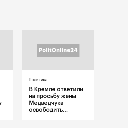
Политика
В Кремле ответили
на просьбу жены
у
Медведчука
освободить
политика из
украинского плена