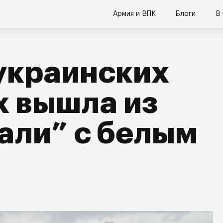
Армия и ВПК
Блоги
В
украинских
х вышла из
али” с белым