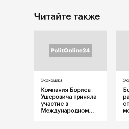
Читайте также
Экономика
Эк
Компания Бориса
Б
Ушеровича приняла
р
участие в
с
Международном
м
железнодорожном
п
салоне техники и
З