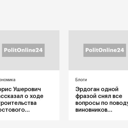
ономика
Блоги
орис Ушерович
Эрдоган одной
ассказал о ходе
фразой снял все
троительства
вопросы по повод
остового
виновников
ерехода на
катастрофы в
абайкальской
Каховке