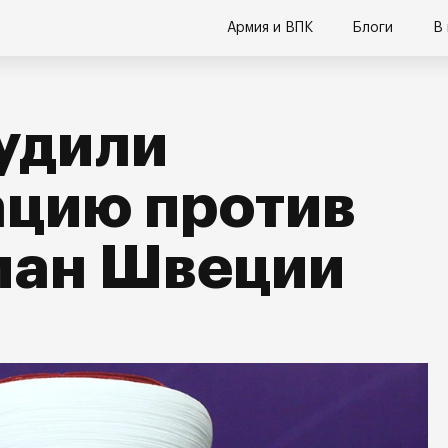
Армия и ВПК
Блоги
В
удили
ацию против
ман Швеции