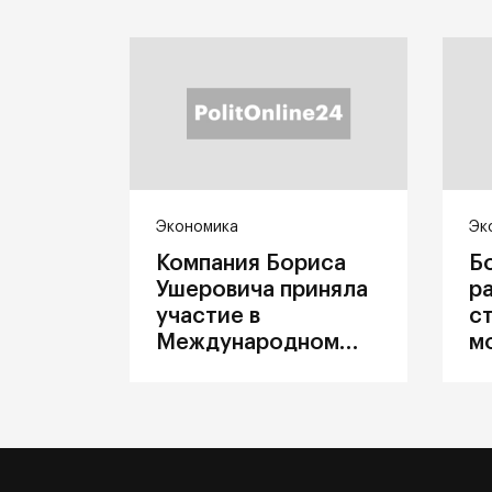
Экономика
Эк
Компания Бориса
Б
Ушеровича приняла
р
участие в
с
Международном
м
железнодорожном
п
салоне техники и
З
технологий ЭКСПО
ж