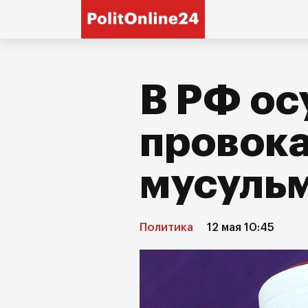
В РФ ос
провок
мусуль
Политика
12 мая 10:45