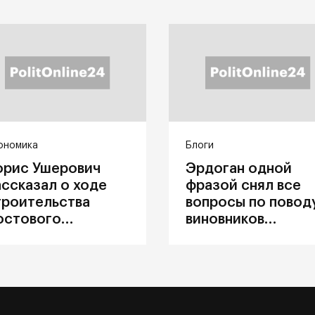
ономика
Блоги
орис Ушерович
Эрдоган одной
ассказал о ходе
фразой снял все
троительства
вопросы по повод
остового
виновников
ерехода на
катастрофы в
абайкальской
Каховке
елезной дороге