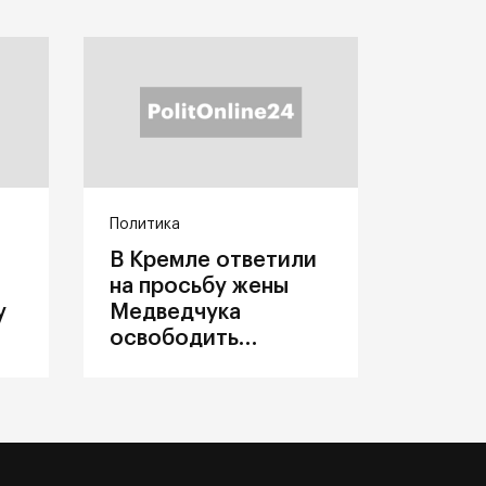
Политика
В Кремле ответили
на просьбу жены
у
Медведчука
освободить
политика из
украинского плена