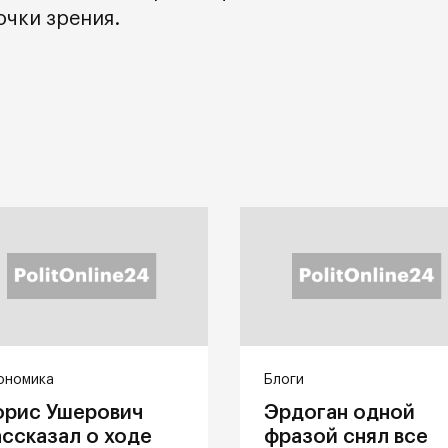
очки зрения.
ономика
Блоги
орис Ушерович
Эрдоган одной
ассказал о ходе
фразой снял все