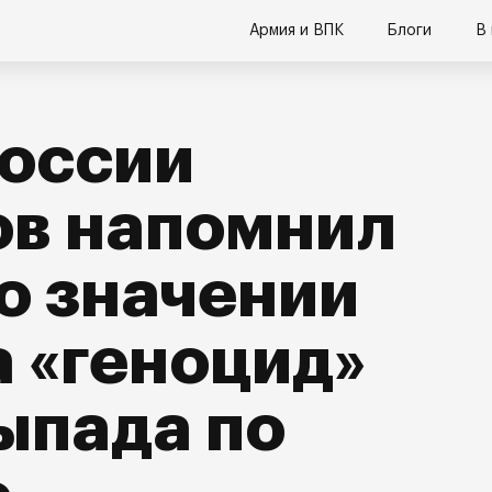
Армия и ВПК
Блоги
В
России
ов напомнил
о значении
 «геноцид»
ыпада по