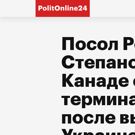
Посол 
Степан
Канаде 
термина
после в