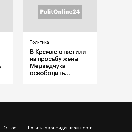
Политика
В Кремле ответили
на просьбу жены
у
Медведчука
освободить
политика из
украинского плена
О Нас
Политика конфиденциальности