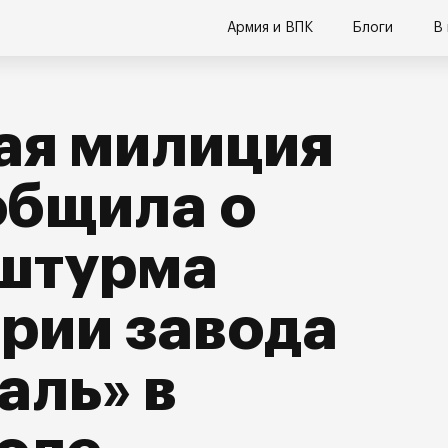
Армия и ВПК
Блоги
В
ая милиция
общила о
 штурма
рии завода
аль» в