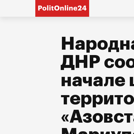
Народн
ДНР со
начале
террито
«Азовст