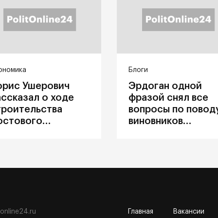
ономика
Блоги
орис Ушерович
Эрдоган одной
ассказал о ходе
фразой снял все
троительства
вопросы по повод
остового
виновников
ерехода на
катастрофы в
абайкальской
Каховке
елезной дороге
tonline24.ru
Главная
Вакансии