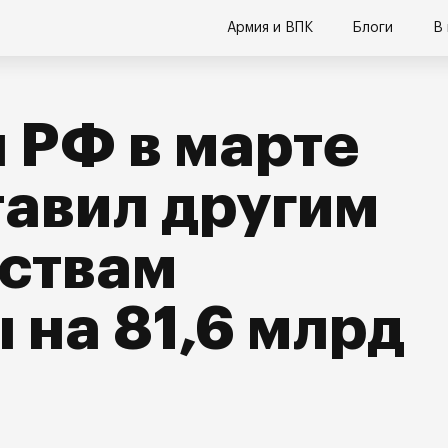
Армия и ВПК
Блоги
В
 РФ в марте
авил другим
рствам
 на 81,6 млрд