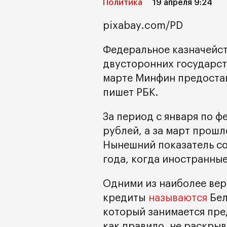
Политика
19 апреля 9:24
pixabay.com/PD
Федеральное казначейст
двусторонних государст
марте Минфин предостав
пишет РБК.
За период с января по ф
рублей, а за март прошл
Нынешний показатель со
года, когда иностранные
Одними из наиболее вер
кредиты
называются
Бел
который занимается пре
как правило, не раскрыв