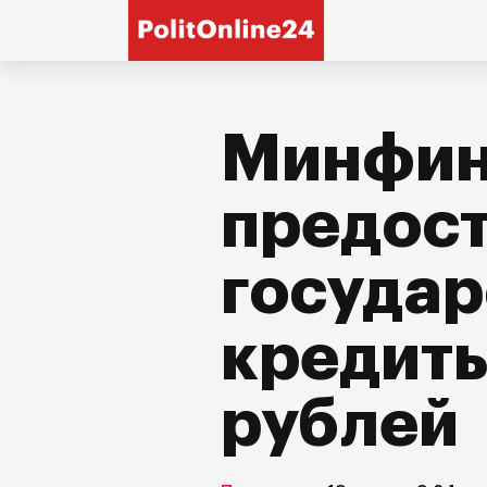
Минфин
предост
госуда
кредиты
рублей