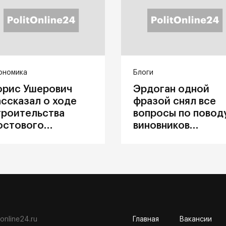
ономика
Блоги
орис Ушерович
Эрдоган одной
ассказал о ходе
фразой снял все
троительства
вопросы по повод
остового
виновников
ерехода на
катастрофы в
абайкальской
Каховке
елезной дороге
tonline24.ru
Главная
Вакансии