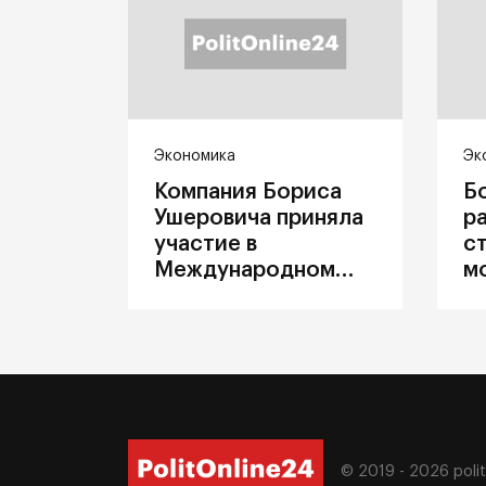
Экономика
Эк
Компания Бориса
Б
Ушеровича приняла
р
участие в
с
Международном
м
железнодорожном
п
салоне техники и
З
технологий ЭКСПО
ж
© 2019 - 2026
poli