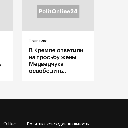
Политика
В Кремле ответили
на просьбу жены
у
Медведчука
освободить
политика из
украинского плена
О Нас
Политика конфиденциальности