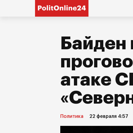
Байден 
прогово
атаке 
«Северн
Политика
22 февраля 4:57