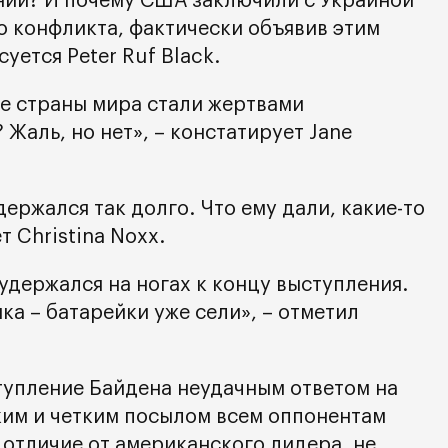
ний? И почему США заключили с Украиной
о конфликта, фактически объявив этим
уется Peter Ruf Black.
ие страны мира стали жертвами
Жаль, но нет», – констатирует Jane
держался так долго. Что ему дали, какие-то
т Christina Noxx.
удержался на ногах к концу выступления.
а – батарейки уже сели», – отметил
упление Байдена неудачным ответом на
ким и четким посылом всем оппонентам
 отличие от американского лидера, не