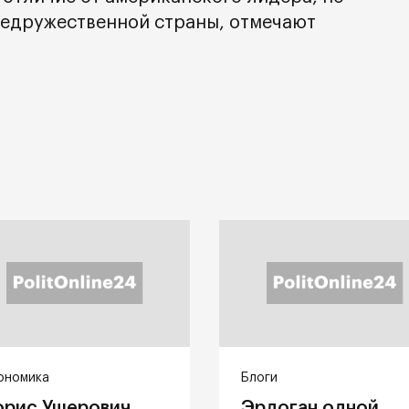
недружественной страны, отмечают
ономика
Блоги
орис Ушерович
Эрдоган одной