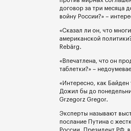
против мирных соглаше
договор за три месяца д
войну России?» – интерес
«Сказал ли он, что мног
американской политики? 
Rebärg.
«Впечатлена, что он про
таблетки?» – недоумевае
«Интересно, как Байден 
Дожил бы до понедельник
Grzegorz Gregor.
Эксперты называют выст
послание Путина с жест
России. Президент РФ, в