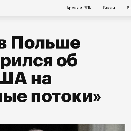
Армия и ВПК
Блоги
В
в Польше
рился об
США на
ые потоки»