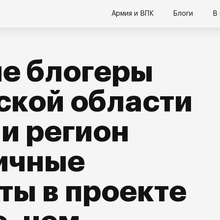
Армия и ВПК
Блоги
В
е блогеры
ской области
и регион
ичные
ы в проекте