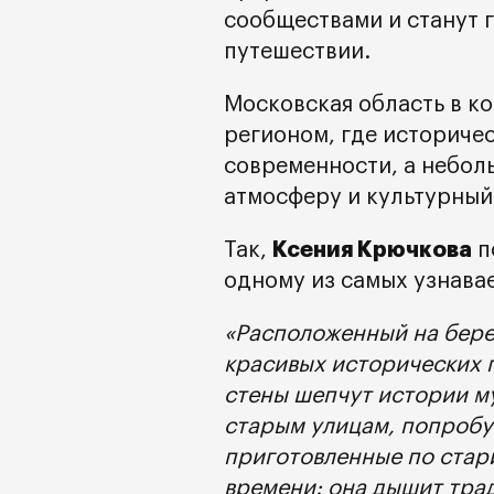
сообществами и станут 
путешествии.
Московская область в к
регионом, где историче
современности, а небол
атмосферу и культурный
Ксения Крючкова
Так,
п
одному из самых узнава
«Расположенный на берег
красивых исторических г
стены шепчут истории му
старым улицам, попробуй
приготовленные по стар
времени: она дышит трад