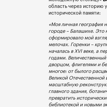
область через историю 
исторической памяти:
«Моя личная география н
городе – Балашихе. Это н
сформировало мой взгляд
мелочах. Горенки – круп
началась в XVI веке, а п
годами. Величественный
дворцом, флигелями и б
многое: от былого расцв
Великой Отечественной 
масштабную реконструкц
главного здания, ботани
превратить исторически
библиотекой и новыми эк