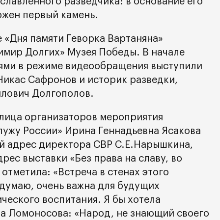
славленного разведчика: в основание его
ожен первый камень.
 «Дня памяти Геворка Вартаняна»
димир Долгих» Музея Победы. В начале
ями в режиме видеообращения выступили
икас Сафронов и историк разведки,
йлович Долгополов.
 лица организаторов мероприятия
ужу России» Ирина Геннадьевна Ясакова
й адрес директора СВР С.Е.Нарышкина,
рес выставки «Без права на славу, во
 отметила: «Встреча в стенах этого
 думаю, очень важна для будущих
ческого воспитания. Я бы хотела
а Ломоносова: «Народ, не знающий своего