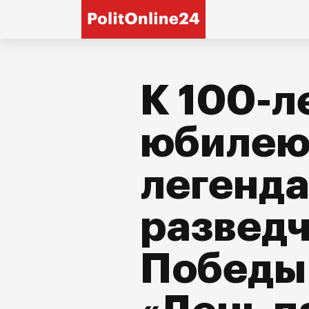
К 100-л
юбиле
легенд
разведч
Победы