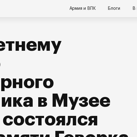
Армия и ВПК
Блоги
В
етнему
ю
арного
ика в Музее
 состоялся