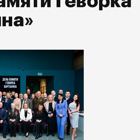
амяти Геворка
яна»