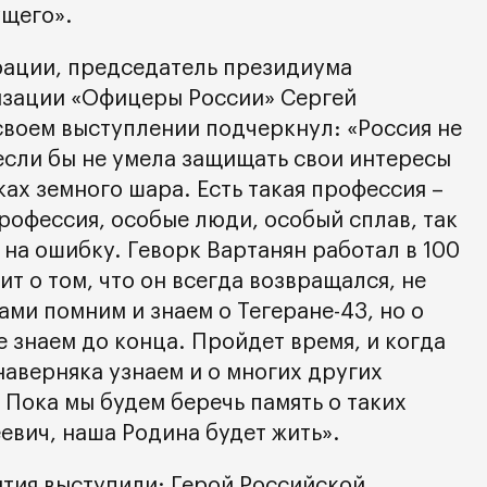
ущего».
рации, председатель президиума
зации «Офицеры России» Сергей
своем выступлении подчеркнул: «Россия не
если бы не умела защищать свои интересы
ках земного шара. Есть такая профессия –
рофессия, особые люди, особый сплав, так
а на ошибку. Геворк Вартанян работал в 100
ит о том, что он всегда возвращался, не
вами помним и знаем о Тегеране-43, но о
е знаем до конца. Пройдет время, и когда
наверняка узнаем и о многих других
 Пока мы будем беречь память о таких
евич, наша Родина будет жить».
тия выступили: Герой Российской