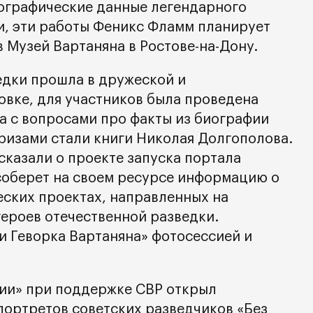
ографические данные легендарного
ги, эти работы Феникс Фламм планирует
 Музей Вартаняна в Ростове-на-Дону.
едки прошла в дружеской и
вке, для участников была проведена
а с вопросами про факты из биографии
призами стали книги Николая Долгополова.
сказали о проекте запуска портала
соберет на своем ресурсе информацию о
еских проектах, направленных на
героев отечественной разведки.
и Геворка Вартаняна» фотосессией и
.
ии» при поддержке СВР открыл
портретов советских разведчиков «Без