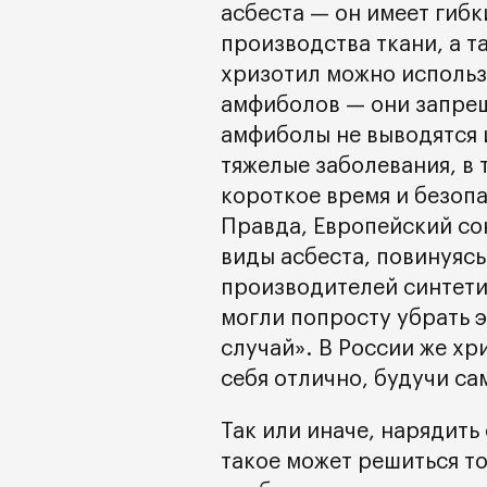
асбеста — он имеет гиб
производства ткани, а т
хризотил можно использ
амфиболов — они запрещ
амфиболы не выводятся 
тяжелые заболевания, в 
короткое время и безоп
Правда, Европейский сою
виды асбеста, повинуяс
производителей синтетич
могли попросту убрать э
случай». В России же х
себя отлично, будучи са
Так или иначе, нарядить
такое может решиться т