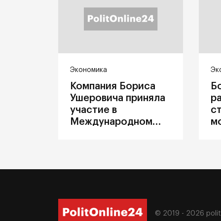
Экономика
Эк
Компания Бориса
Б
Ушеровича приняла
р
участие в
с
Международном
м
железнодорожном
п
салоне техники и
З
технологий ЭКСПО
ж
© 2019 - 2026
poli