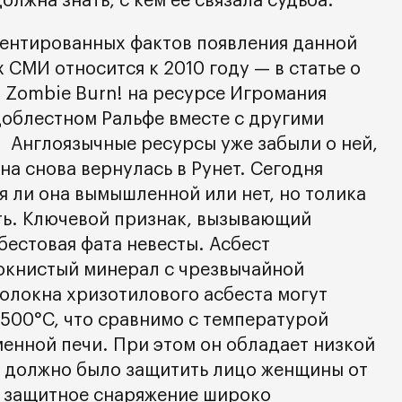
должна знать, с кем её связала судьба.
ентированных фактов появления данной
 СМИ относится к 2010 году — в статье о
 Zombie Burn! на ресурсе Игромания
доблестном Ральфе вместе с другими
 Англоязычные ресурсы уже забыли о ней,
 она снова вернулась в Рунет. Сегодня
ся ли она вымышленной или нет, но толика
ть. Ключевой признак, вызывающий
бестовая фата невесты. Асбест
окнистый минерал с чрезвычайной
Волокна хризотилового асбеста могут
1500°С, что сравнимо с температурой
менной печи. При этом он обладает низкой
 должно было защитить лицо женщины от
е защитное снаряжение широко