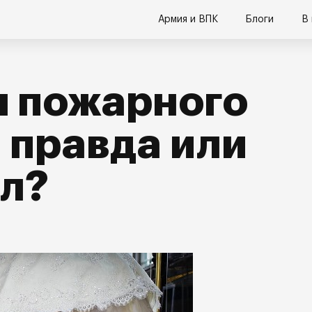
Армия и ВПК
Блоги
В
я пожарного
 правда или
л?