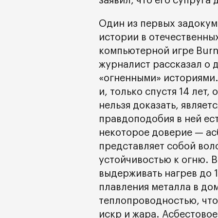
заявил, что его супруга 
Один из первых задокум
истории в отечественных
компьютерной игре Burn
журналист рассказал о 
«огненными» историями.
и, только спустя 14 лет,
нельзя доказать, являет
правдоподобия в ней ес
некоторое доверие — ас
представляет собой вол
устойчивостью к огню. 
выдерживать нагрев до 
плавления металла в до
теплопроводностью, что
искр и жара. Асбестово