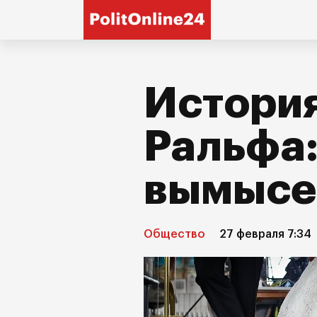
Истори
Ральфа:
вымысе
Общество
27 февраля 7:34