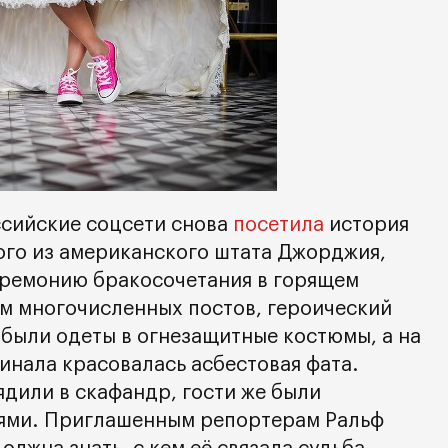
ссийские соцсети снова
посетила
история
го из американского штата Джорджия,
еремонию бракосочетания в горящем
ам многочисленных постов, героический
 были одеты в огнезащитные костюмы, а на
инала красовалась асбестовая фата.
ядили в скафандр, гости же были
ями. Приглашенным репортерам Ральф