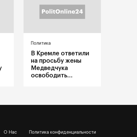
Политика
В Кремле ответили
на просьбу жены
у
Медведчука
освободить
политика из
украинского плена
О Нас
Политика конфиденциальности