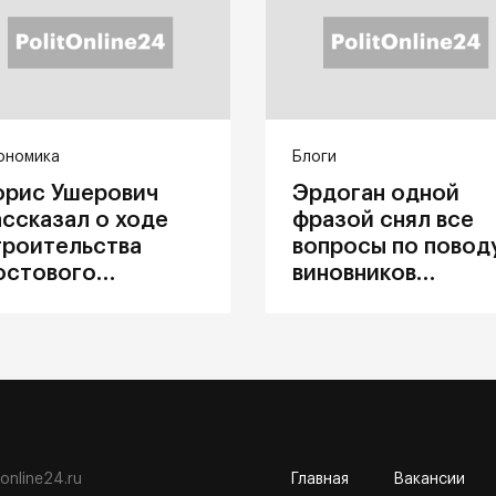
ономика
Блоги
орис Ушерович
Эрдоган одной
ассказал о ходе
фразой снял все
троительства
вопросы по повод
остового
виновников
ерехода на
катастрофы в
абайкальской
Каховке
елезной дороге
tonline24.ru
Главная
Вакансии