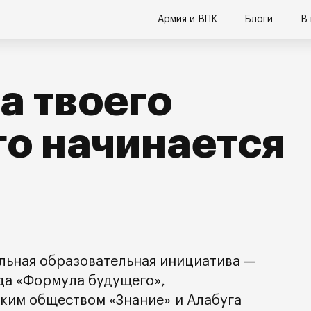
Армия и ВПК
Блоги
В
а твоего
о начинается
альная образовательная инициатива —
да «Формула будущего»,
ким обществом «Знание» и Алабуга