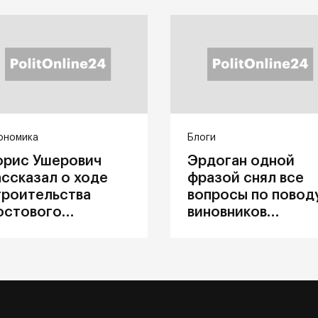
ономика
Блоги
орис Ушерович
Эрдоган одной
ассказал о ходе
фразой снял все
троительства
вопросы по повод
остового
виновников
ерехода на
катастрофы в
абайкальской
Каховке
елезной дороге