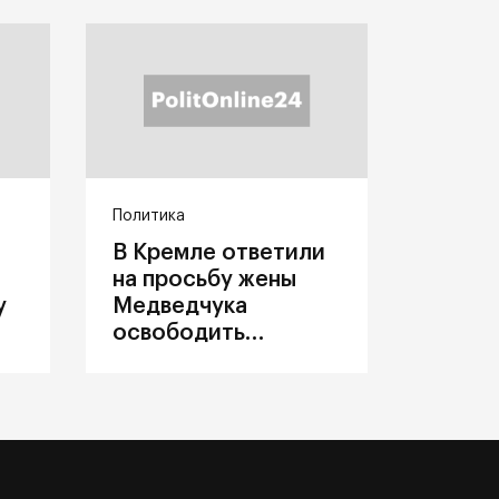
Политика
В Кремле ответили
на просьбу жены
у
Медведчука
освободить
политика из
украинского плена