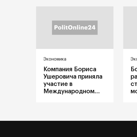
Экономика
Эк
Компания Бориса
Б
Ушеровича приняла
р
участие в
с
Международном
м
железнодорожном
п
салоне техники и
З
технологий ЭКСПО
ж