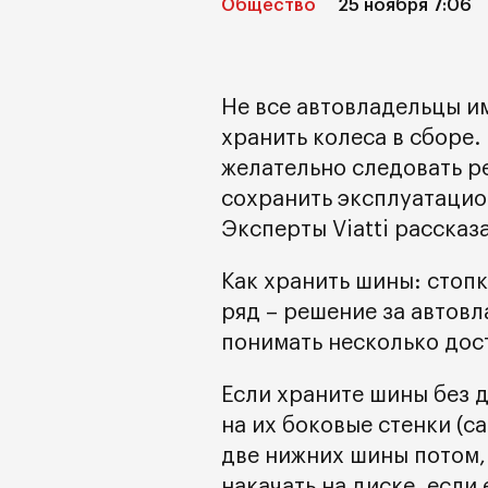
Общество
25 ноября 7:06
Не все автовладельцы и
хранить колеса в сборе.
желательно следовать р
сохранить эксплуатацио
Эксперты Viatti рассказ
Как хранить шины: стопк
ряд – решение за автов
понимать несколько дос
Если храните шины без д
на их боковые стенки (
две нижних шины потом,
накачать на диске, если