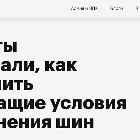
Армия и ВПК
Блоги
В
ты
али, как
чить
ащие условия
нения шин