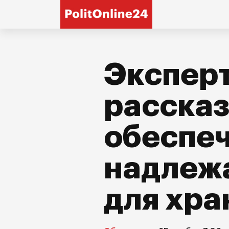
Экспер
рассказ
обеспе
надлеж
для хра