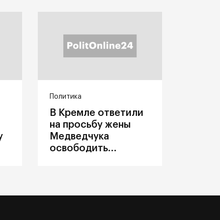
Политика
В Кремле ответили
на просьбу жены
у
Медведчука
освободить
политика из
украинского плена