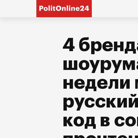
4 бренд
шоурум
недели 
русский
код в с