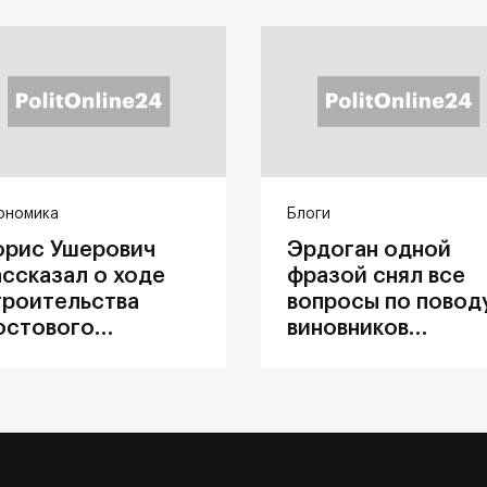
ономика
Блоги
орис Ушерович
Эрдоган одной
ассказал о ходе
фразой снял все
троительства
вопросы по повод
остового
виновников
ерехода на
катастрофы в
абайкальской
Каховке
елезной дороге