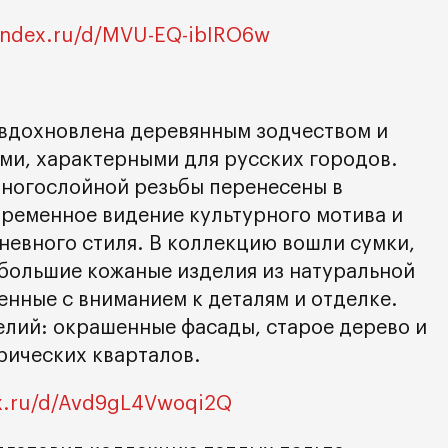
yandex.ru/d/MVU-EQ-ibIRO6w
вдохновлена деревянным зодчеством и
и, характерными для русских городов.
ногослойной резьбы перенесены в
временное видение культурного мотива и
невного стиля. В коллекцию вошли сумки,
ебольшие кожаные изделия из натуральной
енные с вниманием к деталям и отделке.
лий: окрашенные фасады, старое дерево и
рических кварталов.
ex.ru/d/Avd9gL4Vwoqi2Q