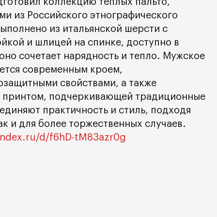
дготовил коллекцию теплых пальто,
и из Российского этнографического
выполнено из итальянской шерсти с
йкой и шлицей на спинке, доступно в
оно сочетает нарядность и тепло. Мужское
ается современным кроем,
озащитными свойствами, а также
м принтом, подчеркивающей традиционные
единяют практичность и стиль, подходя
ак и для более торжественных случаев.
yandex.ru/d/f6hD-tM83azr0g