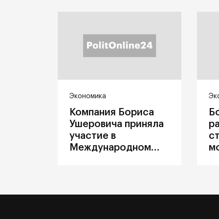
Экономика
Эк
Компания Бориса
Б
Ушеровича приняла
р
участие в
с
Международном
м
железнодорожном
п
салоне техники и
З
технологий ЭКСПО
ж