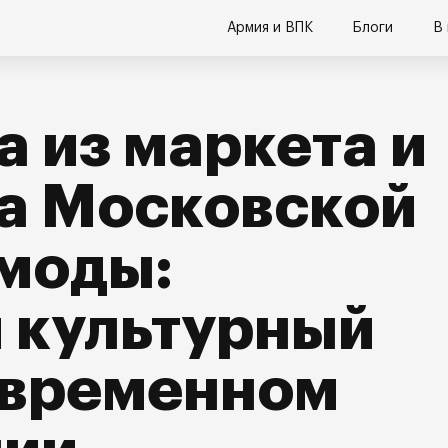
Армия и ВПК
Блоги
В
а из маркета и
а Московской
моды:
 культурный
овременном