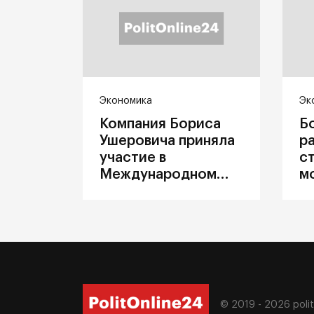
Экономика
Эк
Компания Бориса
Б
Ушеровича приняла
р
участие в
с
Международном
м
железнодорожном
п
салоне техники и
З
технологий ЭКСПО
ж
© 2019 - 2026
poli