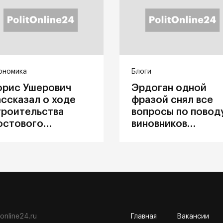
ономика
Блоги
орис Ушерович
Эрдоган одной
ассказал о ходе
фразой снял все
троительства
вопросы по повод
остового
виновников
ерехода на
катастрофы в
абайкальской
Каховке
елезной дороге
tonline24.ru
Главная
Вакансии