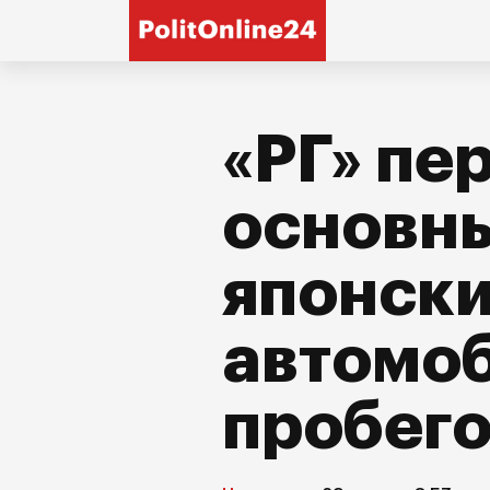
«РГ» пе
основны
японск
автомоб
пробег