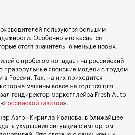
роизводителей пользуются большим
адежности. Особенно это касается
орые стоят значительно меньше новых.
илей с пробегом попадает на российский
о праворульные японские модели с трудом
 в России. Так, на них приходится
екоторые машины вовсе не годятся для
азал гендиректор маркетплейса Fresh Auto
 «
Российской газетой
».
гнер Авто» Кирилла Иванова, в ближайшее
ждать ухудшения ситуации с импортом
томобилей. Это связано с санкциями и