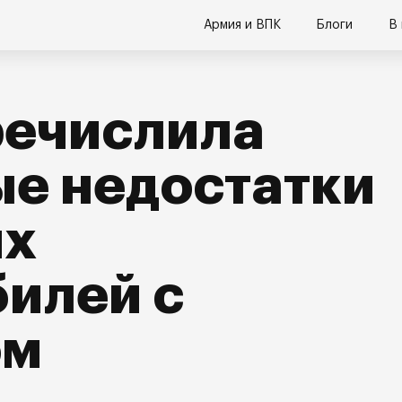
Армия и ВПК
Блоги
В
речислила
е недостатки
их
илей с
ом