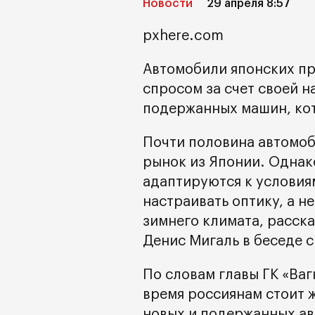
Новости
29 апреля 8:57
pxhere.com
Автомобили японских п
спросом за счет своей н
подержанных машин, кот
Почти половина автомоб
рынок из Японии. Однак
адаптируются к условиям
настраивать оптику, а н
зимнего климата, расск
Денис Мигаль в беседе с
По словам главы ГК «Ва
время россиянам стоит 
новых и подержанных ав