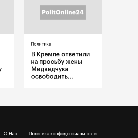
Политика
В Кремле ответили
на просьбу жены
у
Медведчука
освободить
политика из
украинского плена
О Нас
Политика конфиденциальности