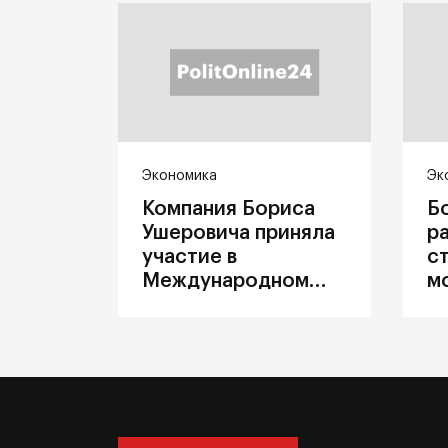
Экономика
Эк
Компания Бориса
Б
Ушеровича приняла
р
участие в
с
Международном
м
железнодорожном
п
салоне техники и
З
технологий ЭКСПО
ж