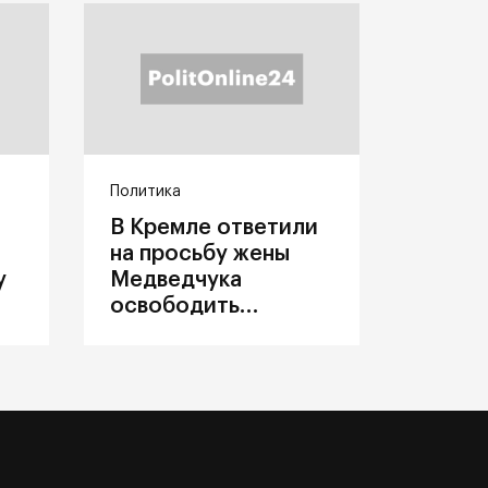
Политика
В Кремле ответили
на просьбу жены
у
Медведчука
освободить
политика из
украинского плена