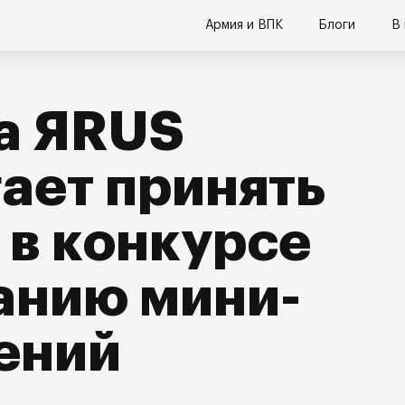
Армия и ВПК
Блоги
В
а ЯRUS
ает принять
 в конкурсе
анию мини-
ений