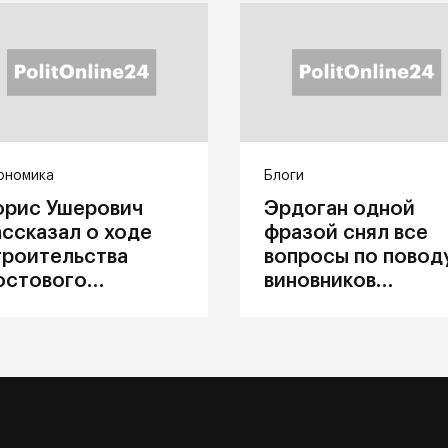
ономика
Блоги
орис Ушерович
Эрдоган одной
ассказал о ходе
фразой снял все
троительства
вопросы по повод
остового
виновников
ерехода на
катастрофы в
абайкальской
Каховке
елезной дороге