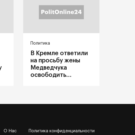
Политика
В Кремле ответили
на просьбу жены
у
Медведчука
освободить
политика из
украинского плена
О Нас
Политика конфиденциальности