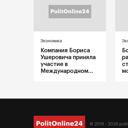
Экономика
Эк
Компания Бориса
Б
Ушеровича приняла
р
участие в
с
Международном
м
железнодорожном
п
салоне техники и
З
технологий ЭКСПО
ж
© 2019 - 2026
poli