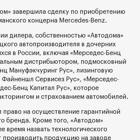
дом» завершила сделку по приобретению
манского концерна Mercedes-Benz.
ении дилера, собственностью «Автодома»
ецкого автопроизводителя в дочерних
хся в России, включая «Мерседес-Бенц
иальным дистрибьютором, подмосковный
нц Мануфэкчуринг Рус», лизинговую
 Файненшл Сервисез Рус», «Мерседес-
дес-Бенц Капитал Рус», которое
акторингом и страхованием автомобилей.
 право на осуществление гарантийной
о бренда. Кроме того, «Автодом»
е время назвать технологического
т производить продукцию на заводе