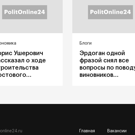
ономика
Блоги
орис Ушерович
Эрдоган одной
ассказал о ходе
фразой снял все
троительства
вопросы по повод
остового
виновников
ерехода на
катастрофы в
абайкальской
Каховке
елезной дороге
tonline24.ru
Главная
Вакансии