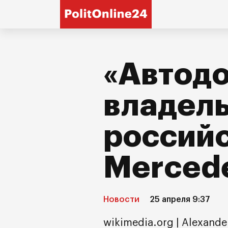
«Автодо
владел
российс
Merced
Новости
25 апреля 9:37
wikimedia.org | Alexande