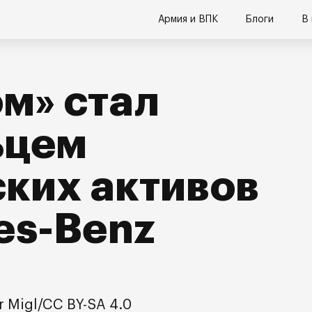
Армия и ВПК
Блоги
В
м» стал
ьцем
ких активов
es-Benz
r Migl/CC BY-SA 4.0