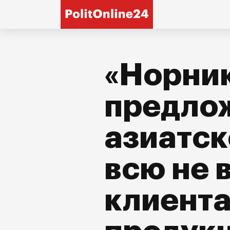
«Норни
предло
азиатс
всю не
клиента