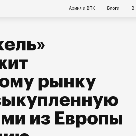
Армия и ВПК
Блоги
В
кель»
жит
кому рынку
 выкупленную
ми из Европы