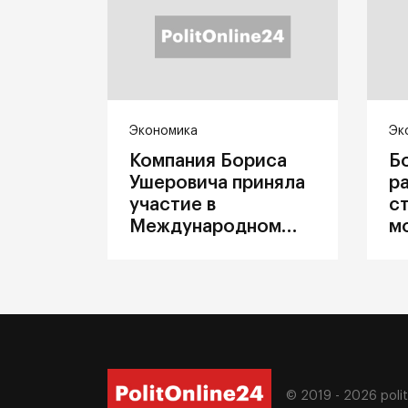
Экономика
Эк
Компания Бориса
Б
Ушеровича приняла
р
участие в
с
Международном
м
железнодорожном
п
салоне техники и
З
технологий ЭКСПО
ж
© 2019 - 2026
poli