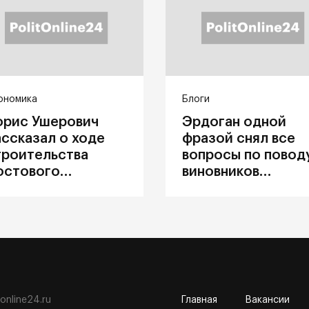
ономика
Блоги
орис Ушерович
Эрдоган одной
ассказал о ходе
фразой снял все
троительства
вопросы по повод
остового
виновников
ерехода на
катастрофы в
абайкальской
Каховке
елезной дороге
tonline24.ru
Главная
Вакансии