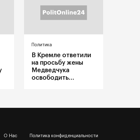
Политика
В Кремле ответили
на просьбу жены
у
Медведчука
освободить
политика из
украинского плена
О Нас
Политика конфиденциальности