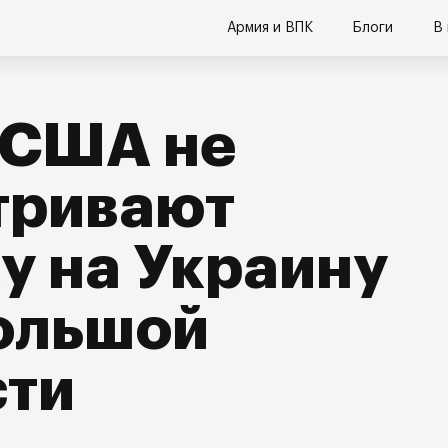
Армия и ВПК
Блоги
В
 США не
тривают
у на Украину
ольшой
сти