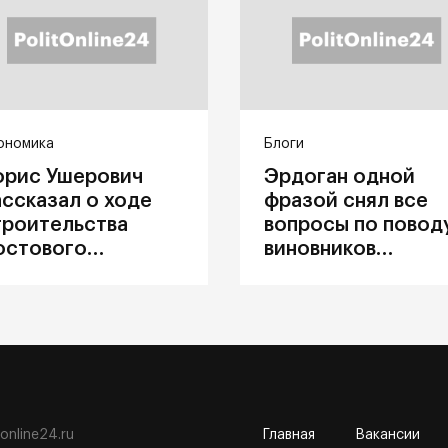
ономика
Блоги
орис Ушерович
Эрдоган одной
ассказал о ходе
фразой снял все
троительства
вопросы по повод
остового
виновников
ерехода на
катастрофы в
абайкальской
Каховке
елезной дороге
tonline24.ru
Главная
Вакансии