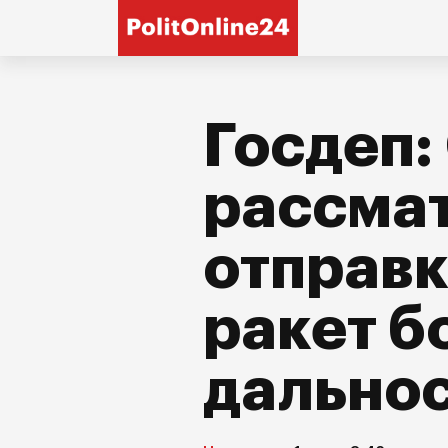
Госдеп:
рассма
отправк
ракет б
дально