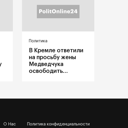
Политика
В Кремле ответили
на просьбу жены
у
Медведчука
освободить
политика из
украинского плена
О Нас
Политика конфиденциальности