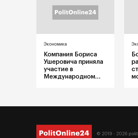
Экономика
Эк
Компания Бориса
Б
Ушеровича приняла
р
участие в
с
Международном
м
железнодорожном
п
салоне техники и
З
технологий ЭКСПО
ж
© 2019 - 2026
poli