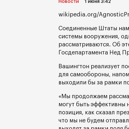
Новости
1 июня 3:42
wikipedia.org/AgnosticP
Соединенные Штаты нам
системы вооружения, од
рассматриваются. Об эт
Госдепартамента Нед П
Вашингтон реализует по
для самообороны, напом
выходили бы за рамки по
«Мы продолжаем рассмат
могут быть эффективны н
позиция, как сказал пре
что мы не будем отправл
выходят за рамки поля б