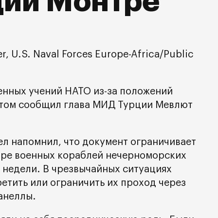
ции Монтре
 U.S. Naval Forces Europe-Africa/Public
енных учений НАТО из-за положений
этом сообщил глава МИД Турции Мевлют
л напомнил, что документ ограничивает
оре военных кораблей нечерноморских
и недели. В чрезвычайных ситуациях
етить или ограничить их проход через
анеллы.