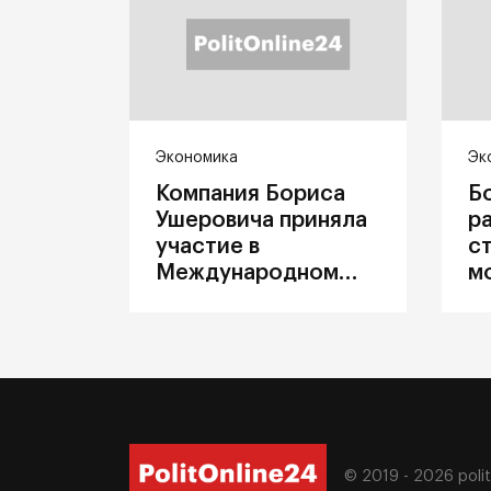
Экономика
Эк
Компания Бориса
Б
Ушеровича приняла
р
участие в
с
Международном
м
железнодорожном
п
салоне техники и
З
технологий ЭКСПО
ж
© 2019 - 2026
poli