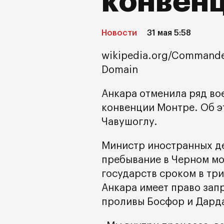
конвен
Новости
31 мая 5:58
wikipedia.org/Commander,
Domain
Анкара отменила ряд во
конвенции Монтре. Об 
Чавушоглу.
Министр иностранных де
пребывание в Черном м
государств сроком в тр
Анкара имеет право запр
проливы Босфор и Дард