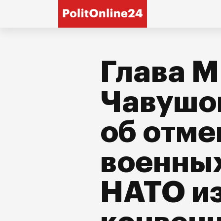
Глава 
Чавушо
об отме
военны
НАТО из