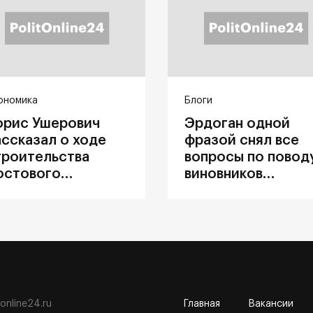
ономика
Блоги
орис Ушерович
Эрдоган одной
ассказал о ходе
фразой снял все
троительства
вопросы по повод
остового
виновников
ерехода на
катастрофы в
абайкальской
Каховке
елезной дороге
tonline24.ru
Главная
Вакансии