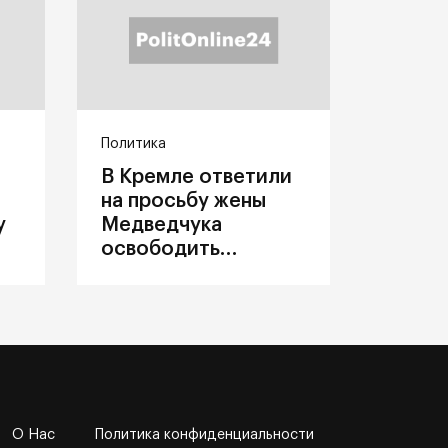
Политика
В Кремле ответили
на просьбу жены
у
Медведчука
освободить
политика из
украинского плена
О Нас
Политика конфиденциальности