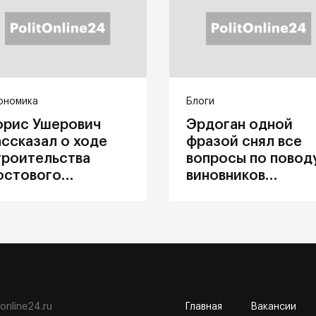
ономика
Блоги
орис Ушерович
Эрдоган одной
ассказал о ходе
фразой снял все
троительства
вопросы по повод
остового
виновников
ерехода на
катастрофы в
абайкальской
Каховке
елезной дороге
tonline24.ru
Главная
Вакансии