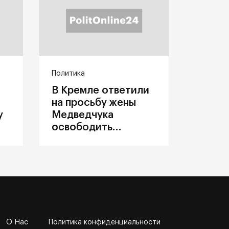
Политика
В Кремле ответили
на просьбу жены
у
Медведчука
освободить
политика из
украинского плена
О Нас
Политика конфиденциальности