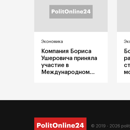
Экономика
Эк
Компания Бориса
Б
Ушеровича приняла
р
участие в
с
Международном
м
железнодорожном
п
салоне техники и
З
технологий ЭКСПО
ж
© 2019 - 2026
poli