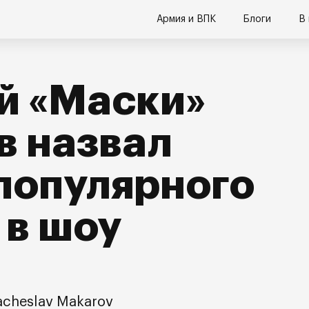
Армия и ВПК
Блоги
В
й «Маски»
в назвал
популярного
 в шоу
acheslav Makarov