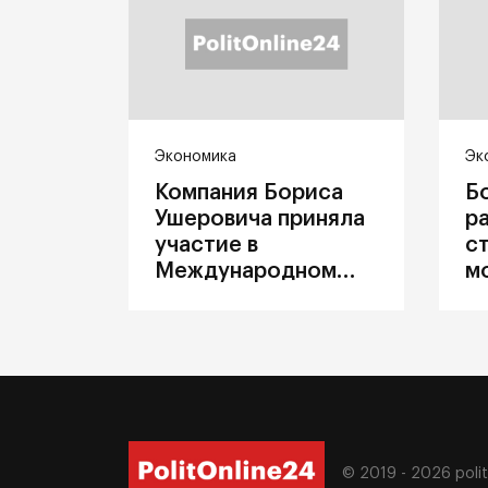
Экономика
Эк
Компания Бориса
Б
Ушеровича приняла
р
участие в
с
Международном
м
железнодорожном
п
салоне техники и
З
технологий ЭКСПО
ж
© 2019 - 2026
poli