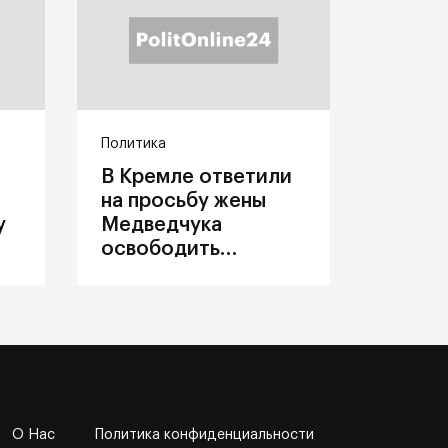
Политика
В Кремле ответили
на просьбу жены
у
Медведчука
освободить
политика из
украинского плена
О Нас
Политика конфиденциальности