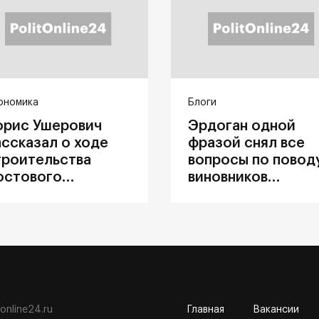
ономика
Блоги
орис Ушерович
Эрдоган одной
ассказал о ходе
фразой снял все
троительства
вопросы по повод
остового
виновников
ерехода на
катастрофы в
абайкальской
Каховке
елезной дороге
tonline24.ru
Главная
Вакансии