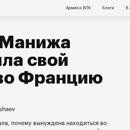
Армия и ВПК
Блоги
В
 Манижа
ла свой
 во Францию
ashaev
ла, почему вынуждена находиться во