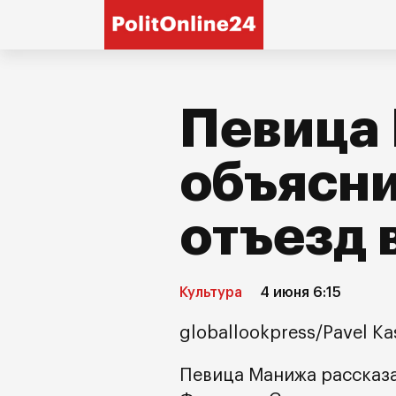
Певица
объясни
отъезд
Культура
4 июня 6:15
globallookpress/Pavel K
Певица Манижа рассказа