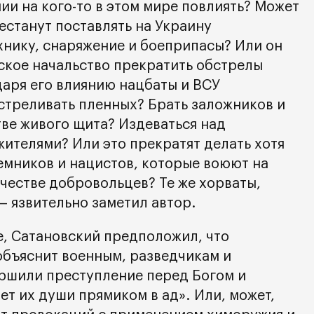
ии на кого-то в этом мире повлиять? Может
естанут поставлять на Украину
хнику, снаряжение и боеприпасы? Или он
ское начальство прекратить обстрелы
аря его влиянию нацбаты и ВСУ
сстреливать пленных? Брать заложников и
тве живого щита? Издеваться над
ителями? Или это прекратят делать хотя
емников и нацистов, которые воюют на
честве добровольцев? Те же хорваты,
— язвительно заметил автор.
е, Сатановский предположил, что
объяснит военным, разведчикам и
ершили преступление перед Богом и
т их души прямиком в ад». Или, может,