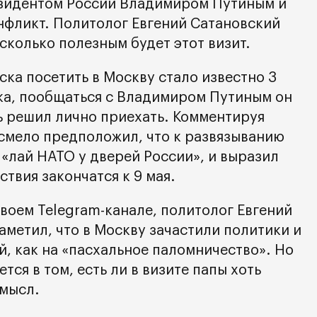
езидентом России Владимиром Путиным и
нфликт. Политолог Евгений Сатановский
асколько полезным будет этот визит.
ка посетить в Москву стало известно 3
ка, пообщаться с Владимиром Путиным он
рь решил лично приехать. Комментируя
 смело предположил, что к развязыванию
«лай НАТО у дверей России», и выразил
ствия закончатся к 9 мая.
воем Telegram-канале, политолог Евгений
метил, что в Москву зачастили политики и
, как на «пасхальное паломничество». Но
тся в том, есть ли в визите папы хоть
смысл.