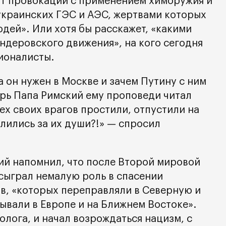
 от провокаций с применением химоружия и
 украинских ГЭС и АЭС, жертвами которых
дей». Или хотя бы расскажет, «какими
ндеровского движения», на кого сегодня
ионалисты.
да он нужен в Москве и зачем Путину с ним
ерь Папа Римский ему проповеди читал
сех своих врагов простили, отпустили на
лились за их души?!» — спросил
й напомнил, что после Второй мировой
сыграл немалую роль в спасении
в, «которых переправляли в Северную и
ывали в Европе и на Ближнем Востоке».
олога, и начал возрождаться нацизм, с