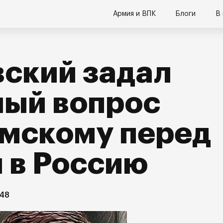
Армия и ВПК
Блоги
В
ский задал
ный вопрос
имскому перед
 в Россию
:48