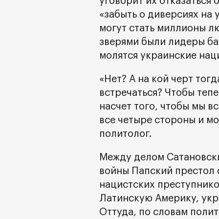
уговорит их отказаться
«забыть о диверсиях на
могут стать миллионы лю
зверями были лидеры ба
молятся украинские нац
«Нет? А на кой черт тог
встречаться? Чтобы теп
насчет того, чтобы мы в
все четыре стороны и мо
политолог.
Между делом Сатановски
войны Папский престол 
нацистских преступнико
Латинскую Америку, укр
Оттуда, по словам полит