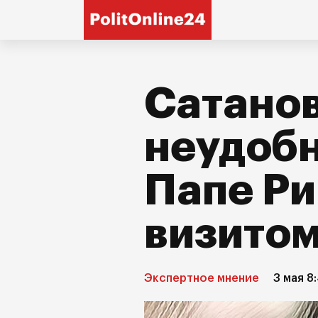
Сатанов
неудоб
Папе Р
визитом
Экспертное мнение
3 мая 8