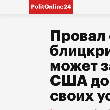
Провал
блицкри
может з
США до
своих у