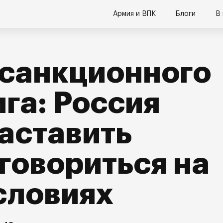
Армия и ВПК
Блоги
В
 санкционного
га: Россия
аставить
говориться на
словиях