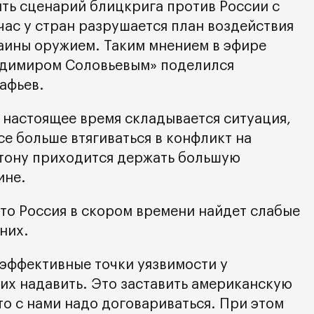
ить сценарий блицкрига против России с
час у стран разрушается план воздействия
раины оружием. Таким мнением в эфире
адимиром Соловьевым» поделился
афьев.
 настоящее время складывается ситуация,
е больше втягиваться в конфликт на
тону приходится держать большую
ине.
что Россия в скором времени найдет слабые
них.
 эффективные точки уязвимости у
них надавить. Это заставить американскую
что с нами надо договариваться. При этом