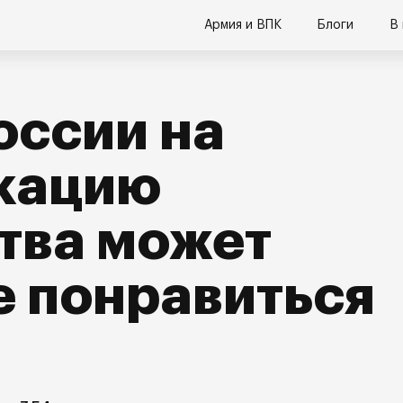
Армия и ВПК
Блоги
В
оссии на
кацию
тва может
е понравиться