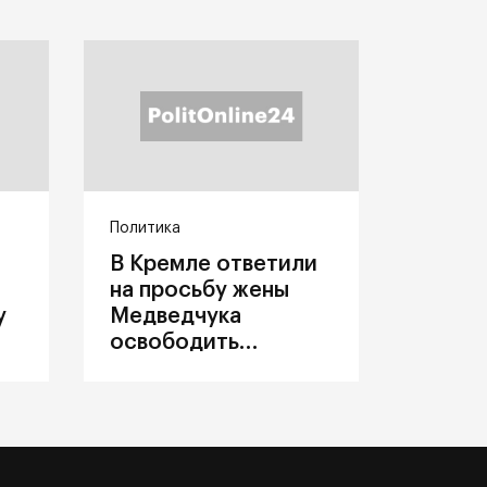
Политика
В Кремле ответили
на просьбу жены
у
Медведчука
освободить
политика из
украинского плена