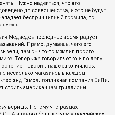
енять. Нужно надеяться, что это
доведено до совершенства, и это не будут
 нападает беспринципный громила, то
озьмешь.
вич Медведев последнее время радует
азываний. Прямо, думаешь, чего его
вывели, там он что-то мямлил просто
мике. Теперь же говорит четко и по делу
ерпение, говорит, наше закончилось.
о несколько магазинов в каждом
ктер энд Гэмбл, топливная компания БиПи,
ут стоить американцам триллионы
еву веришь. Потому что размах
й США намного больше, чем у российских