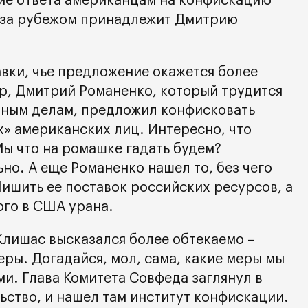
ие ответа американцам на конфискацию
 за рубежом принадлежит Дмитрию
авки, чье предложение окажется более
, Дмитрий Романенко, который трудится
ным делам, предложил конфисковать
х» американских лиц. Интересно, что
Мы что на ромашке гадать будем?
ьно. А еще Романенко нашел то, без чего
ишить ее поставок российских ресурсов, а
ого в США урана.
лишас высказался более обтекаемо –
ры. Догадайся, мол, сама, какие меры мы
и. Глава Комитета Совфеда заглянул в
ьство, и нашел там институт конфискации.