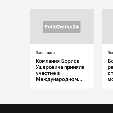
Экономика
Эк
Компания Бориса
Б
Ушеровича приняла
р
участие в
с
Международном
м
железнодорожном
п
салоне техники и
З
технологий ЭКСПО
ж