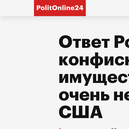
Ответ Р
конфис
имущес
очень н
США