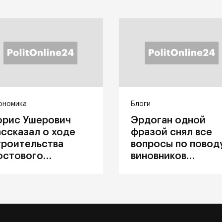
ономика
Блоги
орис Ушерович
Эрдоган одной
ассказал о ходе
фразой снял все
троительства
вопросы по повод
остового
виновников
ерехода на
катастрофы в
абайкальской
Каховке
елезной дороге