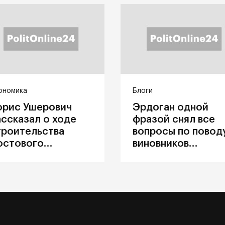
ономика
Блоги
орис Ушерович
Эрдоган одной
ассказал о ходе
фразой снял все
троительства
вопросы по повод
остового
виновников
ерехода на
катастрофы в
абайкальской
Каховке
елезной дороге