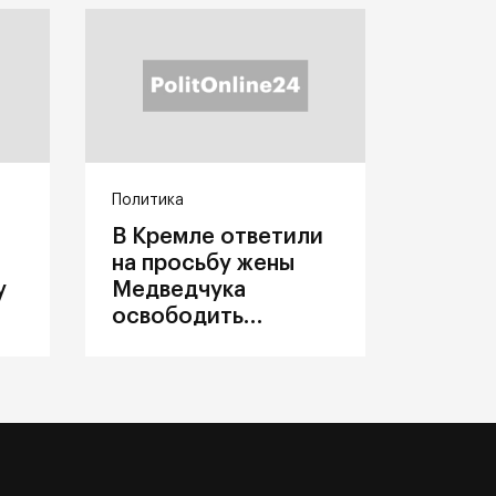
Политика
В Кремле ответили
на просьбу жены
у
Медведчука
освободить
политика из
украинского плена