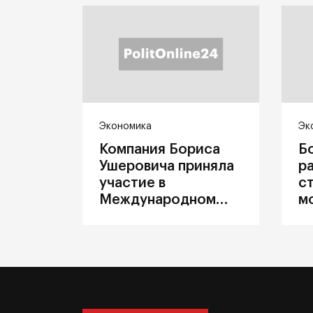
Экономика
Эк
Компания Бориса
Б
Ушеровича приняла
р
участие в
с
Международном
м
железнодорожном
п
салоне техники и
З
технологий ЭКСПО
ж