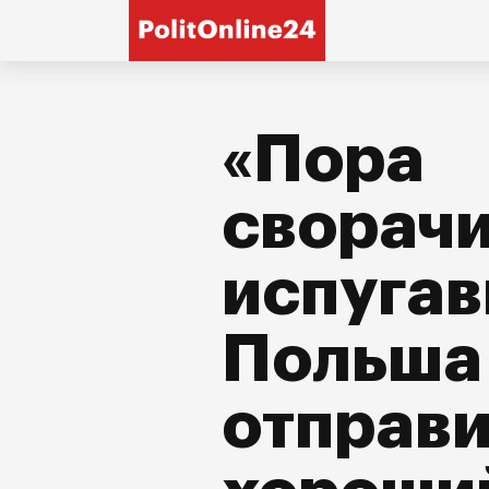
«Пора
сворачи
испуга
Польша
отправ