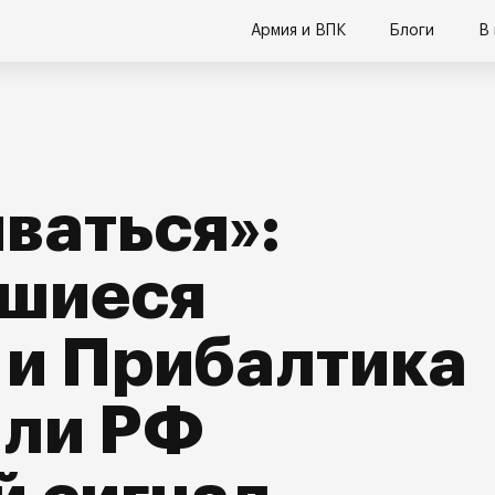
Армия и ВПК
Блоги
В
ваться»:
вшиеся
 и Прибалтика
или РФ