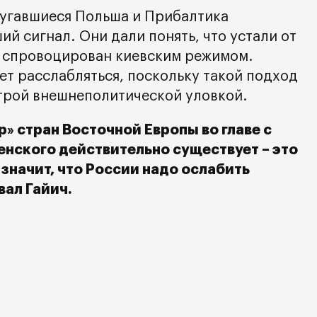
пугавшиеся Польша и Прибалтика
й сигнал. Они дали понять, что устали от
л спровоцирован киевским режимом.
ет расслабляться, поскольку такой подход
трой внешнеполитической уловкой.
р» стран Восточной Европы во главе с
енского действительно существует – это
 значит, что России надо ослабить
ал Гайич.