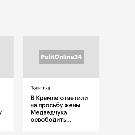
Политика
В Кремле ответили
на просьбу жены
у
Медведчука
освободить
политика из
украинского плена