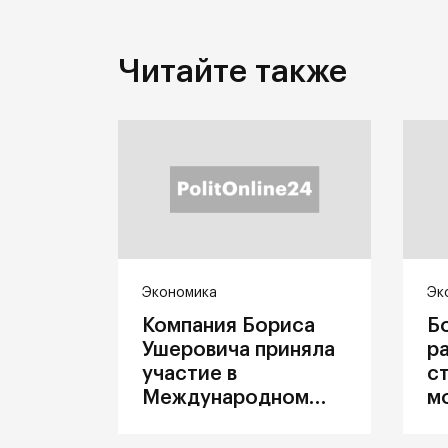
Читайте также
Экономика
Эк
Компания Бориса
Б
Ушеровича приняла
р
участие в
с
Международном
м
железнодорожном
п
салоне техники и
З