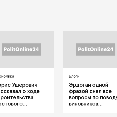
ономика
Блоги
орис Ушерович
Эрдоган одной
ассказал о ходе
фразой снял все
троительства
вопросы по повод
остового
виновников
ерехода на
катастрофы в
абайкальской
Каховке