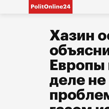
Хазин 
объясни
Европы 
деле не
проблем