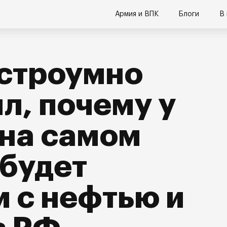
Армия и ВПК
Блоги
В
остроумно
л, почему у
на самом
 будет
 с нефтью и