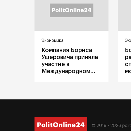
Экономика
Эк
Компания Бориса
Б
Ушеровича приняла
р
участие в
с
Международном
м
железнодорожном
п
салоне техники и
З
технологий ЭКСПО
ж
© 2019 - 2026
poli