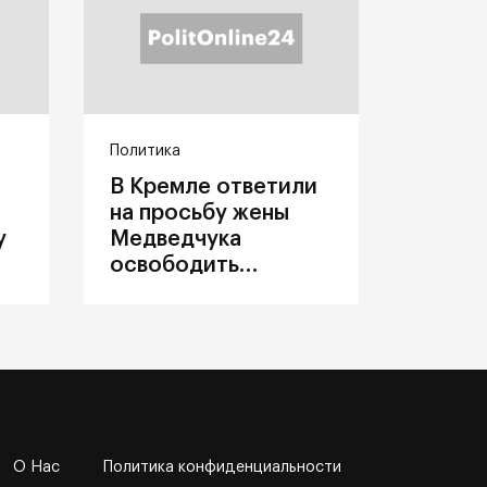
Политика
В Кремле ответили
на просьбу жены
у
Медведчука
освободить
политика из
украинского плена
О Нас
Политика конфиденциальности