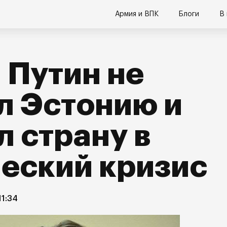
Армия и ВПК
Блоги
В
 Путин не
л Эстонию и
л страну в
еский кризис
11:34