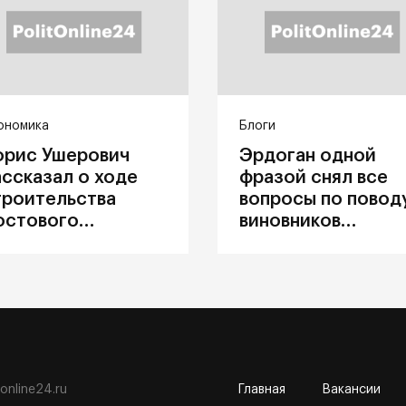
ономика
Блоги
орис Ушерович
Эрдоган одной
ассказал о ходе
фразой снял все
троительства
вопросы по повод
остового
виновников
ерехода на
катастрофы в
абайкальской
Каховке
елезной дороге
tonline24.ru
Главная
Вакансии