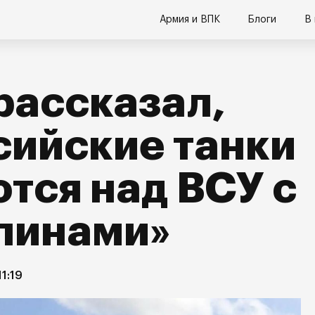
Армия и ВПК
Блоги
В
рассказал,
сийские танки
тся над ВСУ с
линами»
11:19