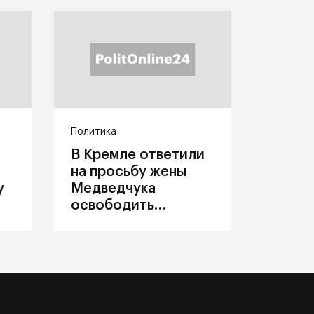
Политика
В Кремле ответили
на просьбу жены
у
Медведчука
освободить
политика из
украинского плена