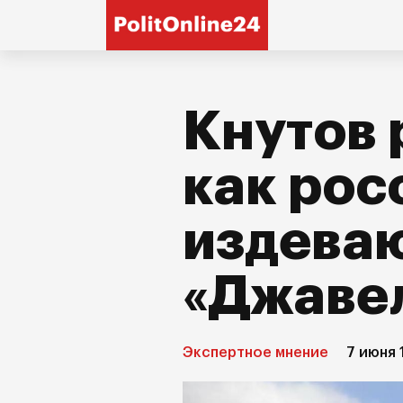
Кнутов 
как рос
издеваю
«Джаве
Экспертное мнение
7 июня 