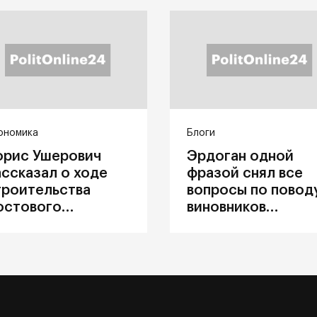
ономика
Блоги
орис Ушерович
Эрдоган одной
ассказал о ходе
фразой снял все
троительства
вопросы по повод
остового
виновников
ерехода на
катастрофы в
абайкальской
Каховке
елезной дороге