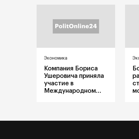
Экономика
Эк
Компания Бориса
Б
Ушеровича приняла
р
участие в
с
Международном
м
железнодорожном
п
салоне техники и
З
технологий ЭКСПО
ж